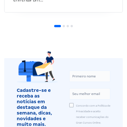
Cadastre-se e
receba as
notícias em
Concordo com a Política de
destaque da
Privacidade e aceito
semana, dicas,
receber comunicações do
novidades e
Gran Cursos Online.
muito mais.