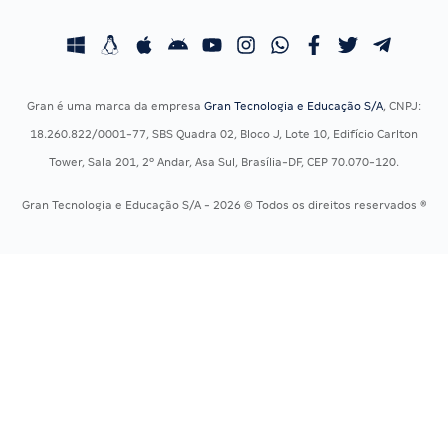
Concursos Educação
Prova OAB
Concursos Fiscais
Calendário OAB
Concursos Jurídicos
Questões OAB
Concursos Militares
Recursos OAB
Gran é uma marca da empresa
Gran Tecnologia e Educação S/A
, CNPJ:
Concursos Policiais
Exame de Ordem
18.260.822/0001-77, SBS Quadra 02, Bloco J, Lote 10, Edifício Carlton
Concursos Saúde
Tower, Sala 201, 2º Andar, Asa Sul, Brasília-DF, CEP 70.070-120.
Concursos Tribunais
Gran Tecnologia e Educação S/A - 2026 © Todos os direitos reservados ®
Residência Multiprofissional