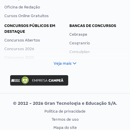
Oficina de Redação
Cursos Online Gratuitos
CONCURSOS PÚBLICOS EM
BANCAS DE CONCURSOS
DESTAQUE
Cebraspe
Concursos Abertos
Cesgranrio
Concursos 2026
Consulplan
Concursos 2025
FCC
Veja mais
Concurso Nacional Unificado
FGV
Concurso Ibama
Idecan
Concurso MPU
Selecon
Editais publicados
Uniase
© 2012 - 2026 Gran Tecnologia e Educação S/A.
Vunesp
Política de privacidade
CONCURSOS POR PROFISSÃO
EXAME DE ORDEM
Termos de uso
Concursos Administrativos
OAB
Mapa do site