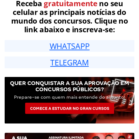
Receba
gratuitamente
no seu
celular as principais notícias do
mundo dos concursos. Clique no
link abaixo e inscreva-se:
WHATSAPP
TELEGRAM
QUER CONQUISTAR A SUA APROVAÇÃO EM
CONCURSOS PÚBLICOS?
Prepare-se com quem mais entende do assunto!
COMECE A ESTUDAR NO GRAN CURSOS