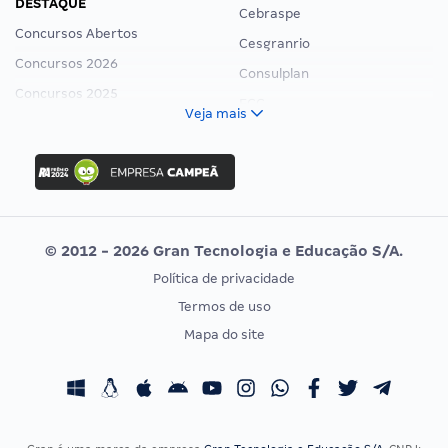
DESTAQUE
Cebraspe
Concursos Abertos
Cesgranrio
Concursos 2026
Consulplan
Concursos 2025
FCC
Veja mais
Concurso Nacional Unificado
FGV
Concurso Ibama
Idecan
Concurso MPU
Selecon
Editais publicados
Uniase
© 2012 - 2026 Gran Tecnologia e Educação S/A.
Vunesp
Política de privacidade
CONCURSOS POR PROFISSÃO
EXAME DE ORDEM
Termos de uso
Concursos Administrativos
OAB
Mapa do site
Concursos Educação
Prova OAB
Concursos Fiscais
Calendário OAB
Concursos Jurídicos
Questões OAB
Concursos Militares
Recursos OAB