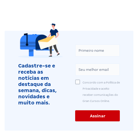
Cadastre-se e
receba as
notícias em
Concordo com a Política de
destaque da
Privacidade e aceito
semana, dicas,
receber comunicações do
novidades e
Gran Cursos Online.
muito mais.