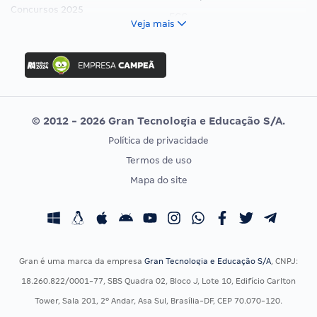
Concursos 2025
FCC
Veja mais
Concurso Nacional Unificado
FGV
Concurso Ibama
Idecan
Concurso MPU
Selecon
Editais publicados
Uniase
© 2012 - 2026 Gran Tecnologia e Educação S/A.
Vunesp
Política de privacidade
CONCURSOS POR PROFISSÃO
EXAME DE ORDEM
Termos de uso
Concursos Administrativos
OAB
Mapa do site
Concursos Educação
Prova OAB
Concursos Fiscais
Calendário OAB
Concursos Jurídicos
Questões OAB
Concursos Militares
Recursos OAB
Gran é uma marca da empresa
Gran Tecnologia e Educação S/A
, CNPJ:
Concursos Policiais
Exame de Ordem
18.260.822/0001-77, SBS Quadra 02, Bloco J, Lote 10, Edifício Carlton
Concursos Saúde
Tower, Sala 201, 2º Andar, Asa Sul, Brasília-DF, CEP 70.070-120.
Concursos Tribunais