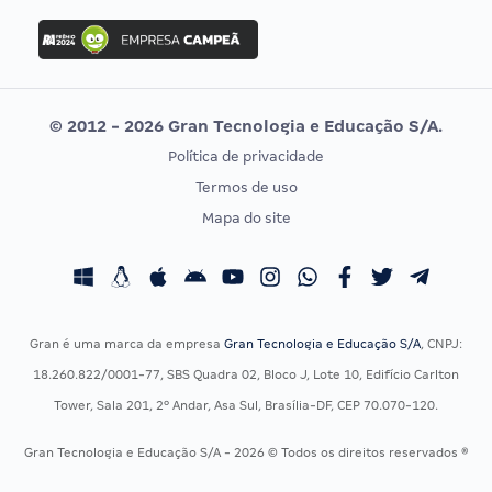
Concurso Ibama
Idecan
Concurso MPU
Selecon
Editais publicados
Uniase
© 2012 - 2026 Gran Tecnologia e Educação S/A.
Vunesp
Política de privacidade
CONCURSOS POR PROFISSÃO
EXAME DE ORDEM
Termos de uso
Concursos Administrativos
OAB
Mapa do site
Concursos Educação
Prova OAB
Concursos Fiscais
Calendário OAB
Concursos Jurídicos
Questões OAB
Concursos Militares
Recursos OAB
Gran é uma marca da empresa
Gran Tecnologia e Educação S/A
, CNPJ:
Concursos Policiais
Exame de Ordem
18.260.822/0001-77, SBS Quadra 02, Bloco J, Lote 10, Edifício Carlton
Concursos Saúde
Tower, Sala 201, 2º Andar, Asa Sul, Brasília-DF, CEP 70.070-120.
Concursos Tribunais
Gran Tecnologia e Educação S/A - 2026 © Todos os direitos reservados ®
Residência Multiprofissional