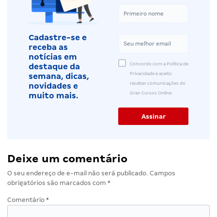
Cadastre-se e
receba as
notícias em
Concordo com a Política de
destaque da
Privacidade e aceito
semana, dicas,
receber comunicações do
novidades e
Gran Cursos Online.
muito mais.
Deixe um comentário
O seu endereço de e-mail não será publicado.
Campos
obrigatórios são marcados com
*
Comentário
*