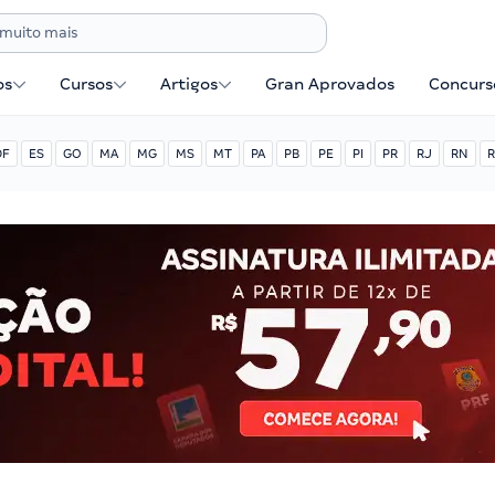
os
Cursos
Artigos
Gran Aprovados
Concurse
DF
ES
GO
MA
MG
MS
MT
PA
PB
PE
PI
PR
RJ
RN
R