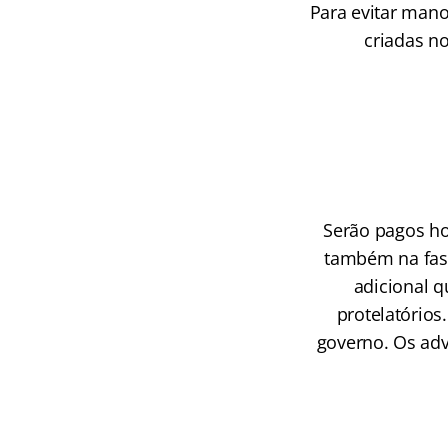
Para evitar mano
criadas n
Serão pagos ho
também na fase
adicional q
protelatórios
governo. Os adv