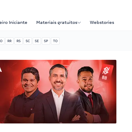
iro Iniciante
Materiais gratuitos
Webstories
O
RR
RS
SC
SE
SP
TO