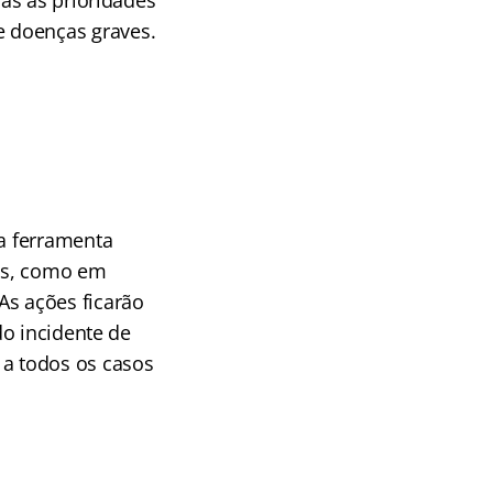
as as prioridades
e doenças graves.
a ferramenta
ais, como em
As ações ficarão
do incidente de
 a todos os casos