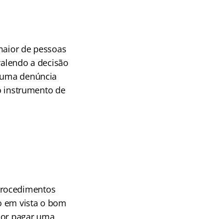
maior de pessoas
valendo a decisão
 uma denúncia
o instrumento de
 procedimentos
do em vista o bom
por pagar uma