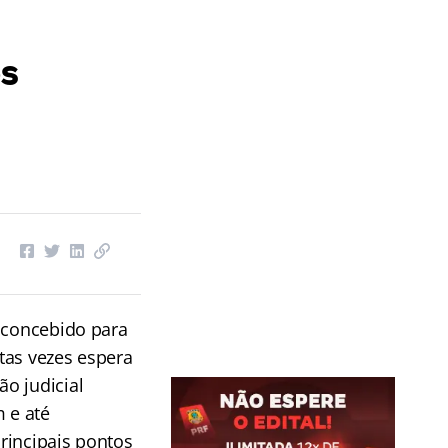
os
i concebido para
tas vezes espera
o judicial
 e até
principais pontos