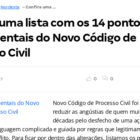
Nordeste
››
Confira uma lista com os 14 pontos fundamentais do Novo Código de Processo Civil
 uma lista com os 14 pont
ntais do Novo Código de
 Civil
0
0
17
Novo Código de Processo Civil fo
reduzir as angústias de quem mui
décadas pelo desfecho de uma açã
guagem complicada e guiada por regras que legitimam
ito. Para ficar por dentro das alterações, listamos os 