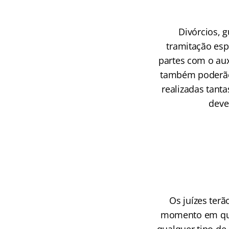
Divórcios, g
tramitação esp
partes com o aux
também poderão 
realizadas tant
deve
Os juízes terã
momento em que 