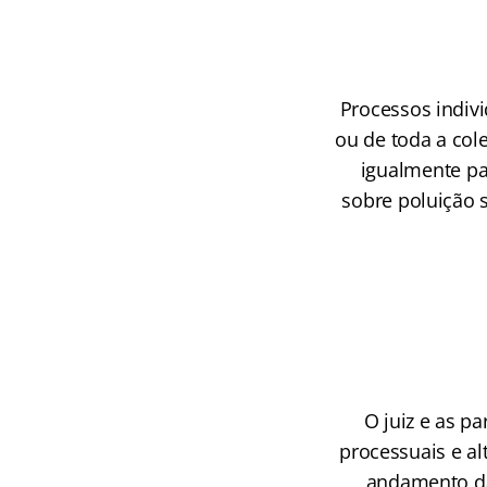
Processos indiv
ou de toda a col
igualmente p
sobre poluição 
O juiz e as p
processuais e al
andamento da