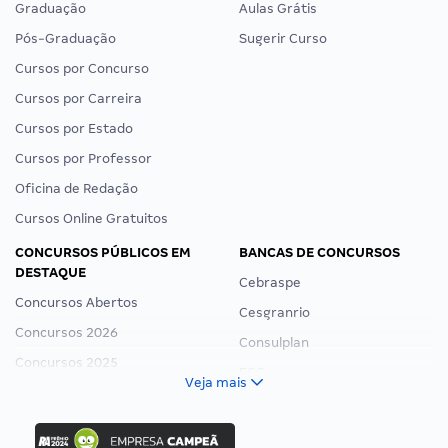
Graduação
Aulas Grátis
Pós-Graduação
Sugerir Curso
Cursos por Concurso
Cursos por Carreira
Cursos por Estado
Cursos por Professor
Oficina de Redação
Cursos Online Gratuitos
CONCURSOS PÚBLICOS EM
BANCAS DE CONCURSOS
DESTAQUE
Cebraspe
Concursos Abertos
Cesgranrio
Concursos 2026
Consulplan
Concursos 2025
FCC
Veja mais
Concurso Nacional Unificado
FGV
Concurso Ibama
Idecan