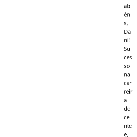
ab
én
s,
Da
ni!
Su
ces
so
na
car
reir
a
do
ce
nte
e,