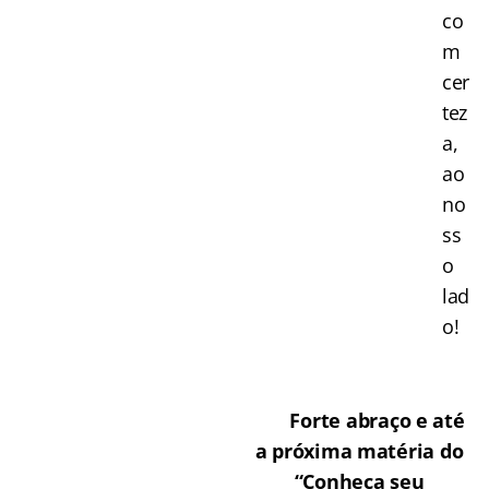
co
m
cer
tez
a,
ao
no
ss
o
lad
o!
Forte abraço e até
a próxima matéria do
“Conheça seu