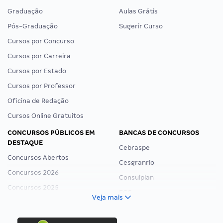
Graduação
Aulas Grátis
Pós-Graduação
Sugerir Curso
Cursos por Concurso
Cursos por Carreira
Cursos por Estado
Cursos por Professor
Oficina de Redação
Cursos Online Gratuitos
CONCURSOS PÚBLICOS EM
BANCAS DE CONCURSOS
DESTAQUE
Cebraspe
Concursos Abertos
Cesgranrio
Concursos 2026
Consulplan
Concursos 2025
FCC
Veja mais
Concurso Nacional Unificado
FGV
Concurso Ibama
Idecan