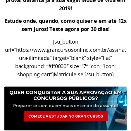
2019!
Estude onde, quando, como quiser e em até 12x
sem juros! Teste agora por 30 dias!
[su_button
url=”https://www.grancursosonline.com.br/assinat
ura-ilimitada” target=”blank” style=”flat”
background=”#ff0000″ size=”7″ icon=”icon:
shopping-cart”]Matricule-se![/su_button]
QUER CONQUISTAR A SUA APROVAÇÃO EM
CONCURSOS PÚBLICOS?
Prepare-se com quem mais entende do assunto!
COMECE A ESTUDAR NO GRAN CURSOS