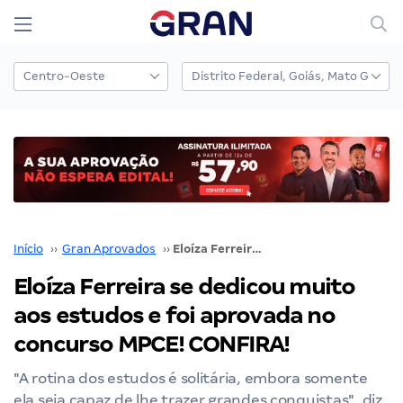
Início
››
Gran Aprovados
››
Eloíza Ferreira se dedicou muito aos estudos e foi aprovada no concurso MPCE! CONFIRA!
Eloíza Ferreira se dedicou muito
aos estudos e foi aprovada no
concurso MPCE! CONFIRA!
"A rotina dos estudos é solitária, embora somente
ela seja capaz de lhe trazer grandes conquistas", diz