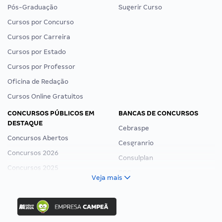
Pós-Graduação
Sugerir Curso
Cursos por Concurso
Cursos por Carreira
Cursos por Estado
Cursos por Professor
Oficina de Redação
Cursos Online Gratuitos
CONCURSOS PÚBLICOS EM
BANCAS DE CONCURSOS
DESTAQUE
Cebraspe
Concursos Abertos
Cesgranrio
Concursos 2026
Consulplan
Concursos 2025
FCC
Veja mais
Concurso Nacional Unificado
FGV
Concurso Ibama
Idecan
Concurso MPU
Selecon