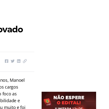
rovado
anos, Manoel
os cargos
 foco as
abilidade e
ou muito e foi