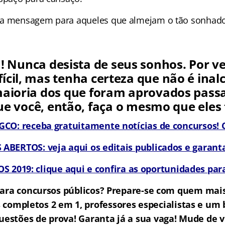
ma mensagem para aqueles que almejam o tão sonhado 
a! Nunca desista de seus sonhos. Por v
fícil, mas tenha certeza que não é inal
aioria dos que foram aprovados pass
 você, então, faça o mesmo que ele
CO: receba gratuitamente notícias de concursos! C
BERTOS: veja aqui os editais publicados e garanta
 2019: clique aqui e confira as oportunidades para
ara concursos públicos? Prepare-se com quem mai
 completos 2 em 1, professores especialistas e u
uestões de prova! Garanta já a sua vaga! Mude de v