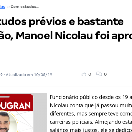
dos
››
Com estudos prévios e bastante dedicação, Manoel Nicolau foi aprovado na PRF!
udos prévios e bastante
ão, Manoel Nicolau foi ap
0
0
19
• Atualizado em
10/05/19
Funcionário público desde os 19 
Nicolau conta que já passou muit
diferentes, mas sempre teve como
carreiras policiais. Almejando est
salários mais justos, ele se dedic