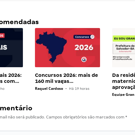
ecomendadas
ais 2026:
Concursos 2026: mais de
Da resid
ais com…
160 mil vagas…
materni
aprovaç
Raquel Cardoso
lho
•
Há 19 horas
Equipe Gran
omentário
ail não será publicado.
Campos obrigatórios são marcados com
*