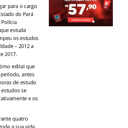
gar para o cargo
 Estado do Pará
 Polícia
 que estuda
mpeu os estudos
ldade – 2012 a
de 2017.
timo edital que
período, antes
horas de estudo
 estudos se
cativamente e os
rante quatro
oda a sua vida,