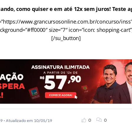
ando, como quiser e em até 12x sem juros! Teste ag
=”https://www.grancursosonline.com.br/concurso/inss”
background=”#ff0000″ size=”7″ icon=”icon: shopping-cart”
[/su_button]
0
0
19
• Atualizado em
10/05/19