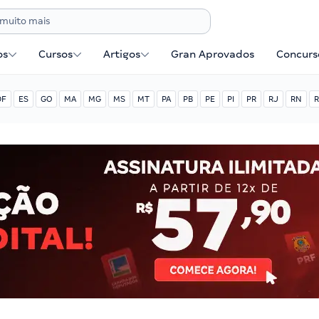
os
Cursos
Artigos
Gran Aprovados
Concurse
DF
ES
GO
MA
MG
MS
MT
PA
PB
PE
PI
PR
RJ
RN
R