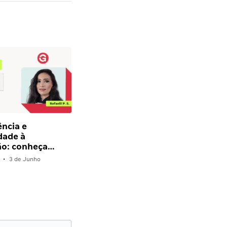
ência e
dade à
ão: conheça…
•
3 de Junho