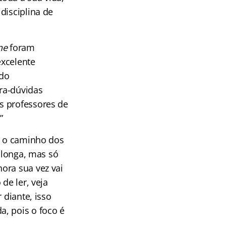
disciplina de
ine
foram
excelente
ado
ira-dúvidas
s professores de
”
ar o caminho dos
r longa, mas só
ora sua vez vai
de ler, veja
 diante, isso
, pois o foco é