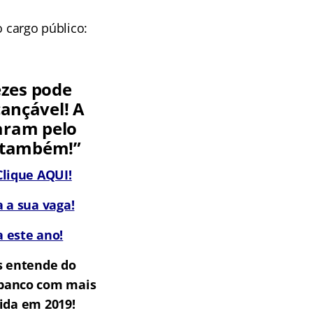
cargo público:
ezes pode
cançável! A
aram pelo
s também!”
lique AQUI!
 a sua vaga!
 este ano!
s entende do
m banco com mais
ida em 2019!