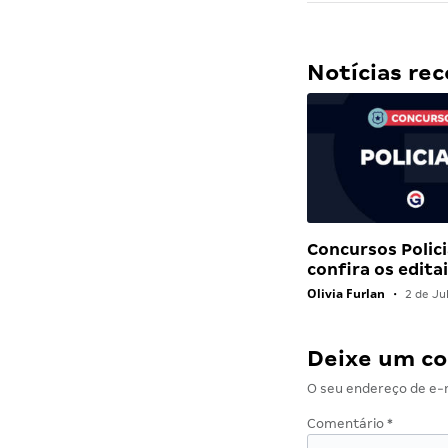
Notícias r
Concursos Polici
confira os edit
Olivia Furlan
•
2 de Ju
Deixe um c
O seu endereço de e-m
Comentário
*