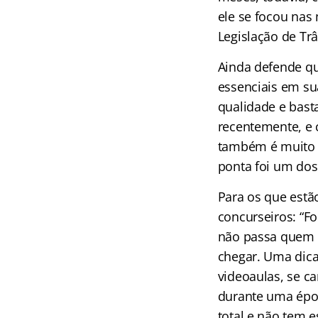
ele se focou nas
Legislação de Trâ
Ainda defende qu
essenciais em su
qualidade e bast
recentemente, e c
também é muito b
ponta foi um dos
Para os que estã
concurseiros: “Fo
não passa quem s
chegar. Uma dica 
videoaulas, se ca
durante uma époc
total e não tem 