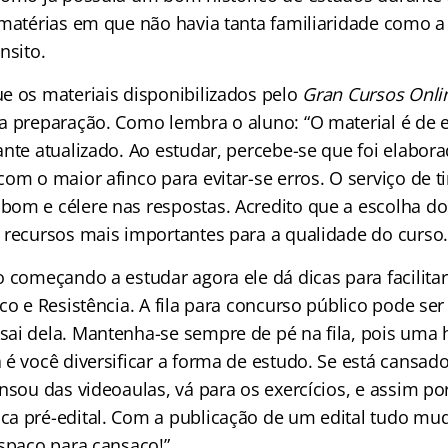
 matérias em que não havia tanta familiaridade como a 
nsito.
e os materiais disponibilizados pelo
Gran Cursos Onl
a preparação. Como lembra o aluno: “O material é de 
ante atualizado. Ao estudar, percebe-se que foi elabor
om o maior afinco para evitar-se erros. O serviço de t
om e célere nas respostas. Acredito que a escolha do
 recursos mais importantes para a qualidade do curso.
o começando a estudar agora ele dá dicas para facilit
co e Resistência. A fila para concurso público pode se
ai dela. Mantenha-se sempre de pé na fila, pois uma h
é você diversificar a forma de estudo. Se está cansado 
nsou das videoaulas, vá para os exercícios, e assim por
a pré-edital. Com a publicação de um edital tudo muda
espaço para cansaço!”