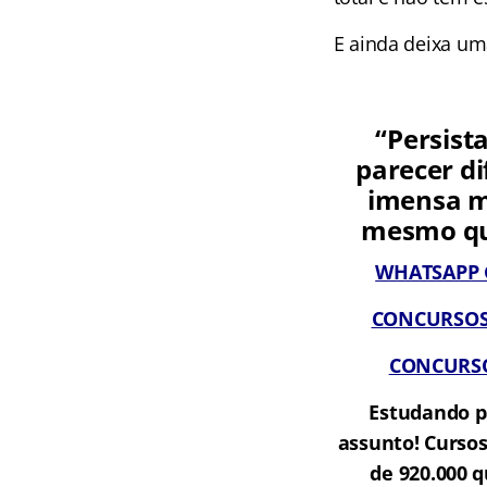
E ainda deixa u
“Persist
parecer di
imensa m
mesmo que
WHATSAPP G
CONCURSOS A
CONCURSOS
Estudando p
assunto! Cursos
de 920.000 q