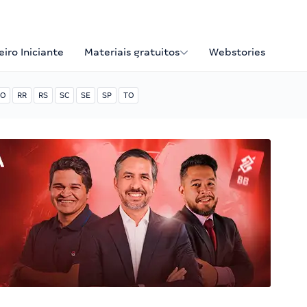
iro Iniciante
Materiais gratuitos
Webstories
O
RR
RS
SC
SE
SP
TO