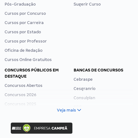
Pós-Graduação
Sugerir Curso
Cursos por Concurso
Cursos por Carreira
Cursos por Estado
Cursos por Professor
Oficina de Redação
Cursos Online Gratuitos
CONCURSOS PÚBLICOS EM
BANCAS DE CONCURSOS
DESTAQUE
Cebraspe
Concursos Abertos
Cesgranrio
Concursos 2026
Consulplan
Concursos 2025
FCC
Veja mais
Concurso Nacional Unificado
FGV
Concurso Ibama
Idecan
Concurso MPU
Selecon