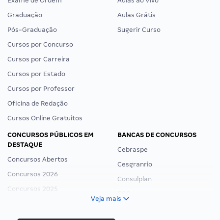
Exame de Ordem
Aulas ao Vivo
Graduação
Aulas Grátis
Pós-Graduação
Sugerir Curso
Cursos por Concurso
Cursos por Carreira
Cursos por Estado
Cursos por Professor
Oficina de Redação
Cursos Online Gratuitos
CONCURSOS PÚBLICOS EM
BANCAS DE CONCURSOS
DESTAQUE
Cebraspe
Concursos Abertos
Cesgranrio
Concursos 2026
Consulplan
Concursos 2025
FCC
Veja mais
Concurso Nacional Unificado
FGV
Concurso Ibama