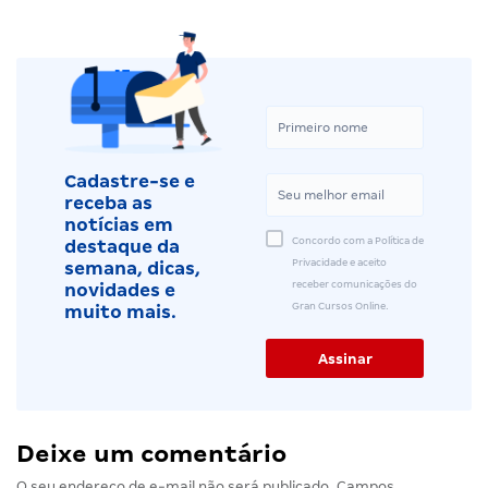
Cadastre-se e
receba as
notícias em
Concordo com a Política de
destaque da
Privacidade e aceito
semana, dicas,
receber comunicações do
novidades e
Gran Cursos Online.
muito mais.
Deixe um comentário
O seu endereço de e-mail não será publicado.
Campos