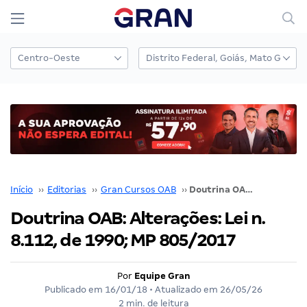
Início
››
Editorias
››
Gran Cursos OAB
››
Doutrina OAB: Alterações: Lei n. 8.112, de 1990; MP 805/2017
Doutrina OAB: Alterações: Lei n.
8.112, de 1990; MP 805/2017
Por
Equipe Gran
Publicado em
16/01/18
• Atualizado em
26/05/26
2 min. de leitura