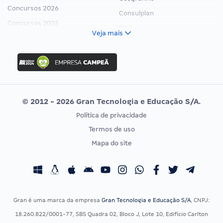
Concursos 2026
Consulplan
Concursos 2025
FCC
Veja mais
Concurso Nacional Unificado
FGV
Concurso Ibama
Idecan
Concurso MPU
Selecon
Editais publicados
Uniase
© 2012 - 2026 Gran Tecnologia e Educação S/A.
Vunesp
Política de privacidade
CONCURSOS POR PROFISSÃO
EXAME DE ORDEM
Termos de uso
Concursos Administrativos
OAB
Mapa do site
Concursos Educação
Prova OAB
Concursos Fiscais
Calendário OAB
Concursos Jurídicos
Questões OAB
Concursos Militares
Recursos OAB
Gran é uma marca da empresa
Gran Tecnologia e Educação S/A
, CNPJ:
Concursos Policiais
Exame de Ordem
18.260.822/0001-77, SBS Quadra 02, Bloco J, Lote 10, Edifício Carlton