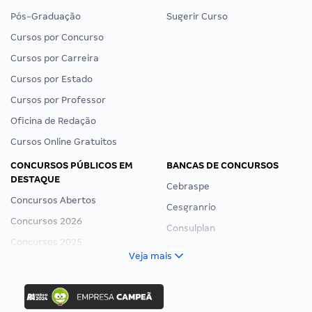
Pós-Graduação
Sugerir Curso
Cursos por Concurso
Cursos por Carreira
Cursos por Estado
Cursos por Professor
Oficina de Redação
Cursos Online Gratuitos
CONCURSOS PÚBLICOS EM
BANCAS DE CONCURSOS
DESTAQUE
Cebraspe
Concursos Abertos
Cesgranrio
Concursos 2026
Consulplan
Concursos 2025
FCC
Veja mais
Concurso Nacional Unificado
FGV
Concurso Ibama
Idecan
Concurso MPU
Selecon