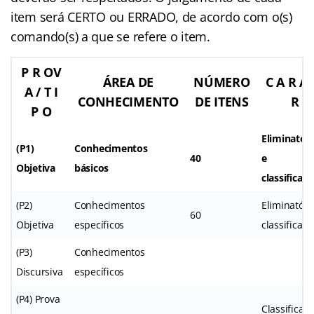
item será CERTO ou ERRADO, de acordo com o(s)
comando(s) a que se refere o item.
P R OV
ÁREA DE
NÚMERO
C A R ÁT
A / T I
CONHECIMENTO
DE ITENS
R
P O
Eliminatóri
(P1)
Conhecimentos
40
e
Objetiva
básicos
classificató
(P2)
Conhecimentos
Eliminatóri
60
Objetiva
específicos
classificató
(P3)
Conhecimentos
Discursiva
específicos
(P4) Prova
Classificató