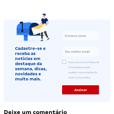
Cadastre-se e
receba as
notícias em
Concordo com a Política de
destaque da
Privacidade e aceito
semana, dicas,
receber comunicações do
novidades e
Gran Cursos Online.
muito mais.
Deixe um comentário