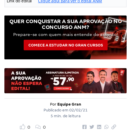
Link do edital
Clique aqui para ver o edital ANM
QUER CONQUISTAR A SUA APROVAÇÃO NO
CONCURSO ANM?
Prepare-se com quem mais entende do assunto!
COMECE A ESTUDAR NO GRAN CURSOS
Por
Equipe Gran
Publicado em
02/02/21
5 min. de leitura
0
0