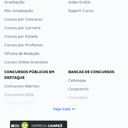
Graduação
Aulas Grátis
Pós-Graduação
Sugerir Curso
Cursos por Concurso
Cursos por Carreira
Cursos por Estado
Cursos por Professor
Oficina de Redação
Cursos Online Gratuitos
CONCURSOS PÚBLICOS EM
BANCAS DE CONCURSOS
DESTAQUE
Cebraspe
Concursos Abertos
Cesgranrio
Concursos 2026
Consulplan
Concursos 2025
FCC
Veja mais
Concurso Nacional Unificado
FGV
Concurso Ibama
Idecan