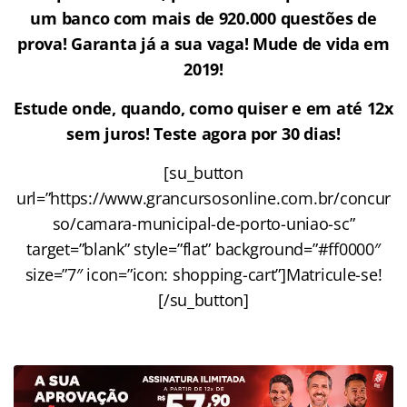
um banco com mais de 920.000 questões de
prova! Garanta já a sua vaga! Mude de vida em
2019!
Estude onde, quando, como quiser e em até 12x
sem juros! Teste agora por 30 dias!
[su_button
url=”https://www.grancursosonline.com.br/concur
so/camara-municipal-de-porto-uniao-sc”
target=”blank” style=”flat” background=”#ff0000″
size=”7″ icon=”icon: shopping-cart”]Matricule-se!
[/su_button]