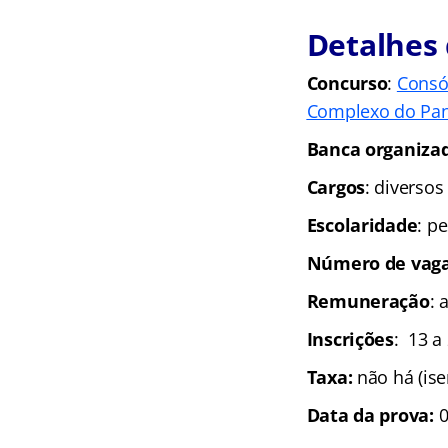
Detalhes 
Con
curso
:
Consór
Complexo do Pan
Banca organiza
Cargos
: diversos
Escolaridade
: p
Número de vag
Remuneração
: 
Inscrições
: 13 a
Taxa:
não há (is
Data da prova:
0