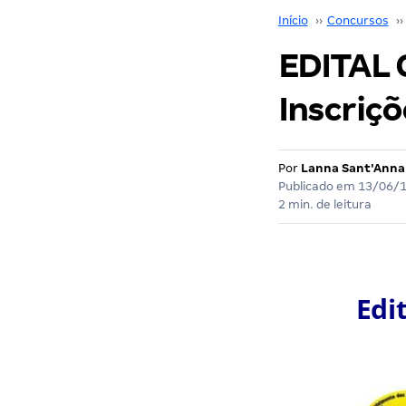
Início
››
Concursos
››
EDITAL 
Inscriçõ
Por
Lanna Sant'Anna
Publicado em
13/06/
2 min. de leitura
Edi