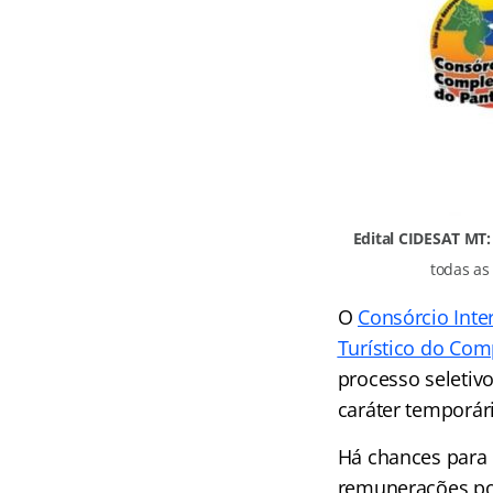
Edital CIDESAT MT:
todas as
O
Consórcio Inte
Turístico do Com
processo seletiv
caráter temporár
Há chances para 
remunerações po