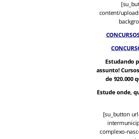
[su_but
content/uploads
backgrou
CONCURSOS A
CONCURSOS
Estudando p
assunto! Cursos
de 920.000 q
Estude onde, qu
[su_button ur
intermunici
complexo-nascen