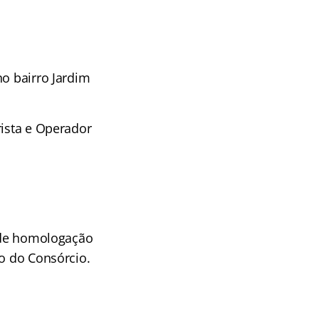
no bairro Jardim
rista e Operador
a de homologação
io do Consórcio.