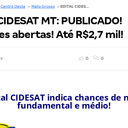
Centro Oeste
››
Mato Grosso
››
EDITAL CIDESAT MT: PUBLICADO! Inscrições abertas! Até R$2,7 mil!
CIDESAT MT: PUBLICADO!
es abertas! Até R$2,7 mil!
0
0
19
tal CIDESAT indica chances de n
fundamental e médio!