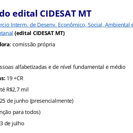
do edital CIDESAT MT
cio Interm. de Desenv. Econômico, Social, Ambiental e
tanal
(edital CIDESAT MT)
dora
: comissão própria
essoas alfabetizadas e de nível fundamental e médio
as:
19 +CR
até R$2,7 mil
 25 de junho (presencialmente)
enção para todos)
3 de julho