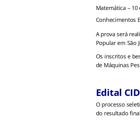
Matemática – 10 
Conhecimentos Es
A prova será rea
Popular em São J
Os inscritos e b
de Máquinas Pesad
Edital CI
O processo selet
do resultado fin