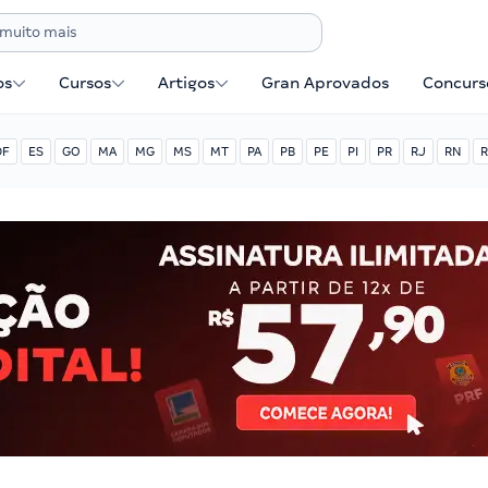
os
Cursos
Artigos
Gran Aprovados
Concurse
DF
ES
GO
MA
MG
MS
MT
PA
PB
PE
PI
PR
RJ
RN
R