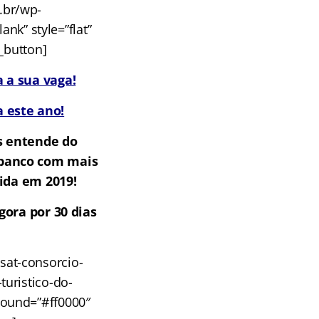
m.br/wp-
nk” style=”flat”
u_button]
 a sua vaga!
 este ano!
s entende do
m banco com mais
ida em 2019!
gora por 30 dias
sat-consorcio-
uristico-do-
round=”#ff0000″