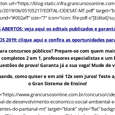
ton url=”https://blog-static.infra.grancursosonline.co
/2019/06/05105217/EDITAL-CIDESAT-MT.pdf” target=”bla
nd=”#002aff” size=”7″ icon=”icon: file-pdf-o”]Edital[/s
BERTOS: veja aqui os editais publicados e garanta
 2019: clique aqui e confira as oportunidades para
ara concursos públicos? Prepare-se com quem mai
 completos 2 em 1, professores especialistas e u
uestões de prova! Garanta já a sua vaga! Mude de v
ando, como quiser e em até 12x sem juros! Teste a
o Gran Sistema de Ensino!
l=”https://www.grancursosonline.com.br/concurso/cide
pal-de-desenvolvimento-economico-social-ambiental-e-t
tes-do-pantanal-mt” target=”blank” style=”flat” backg