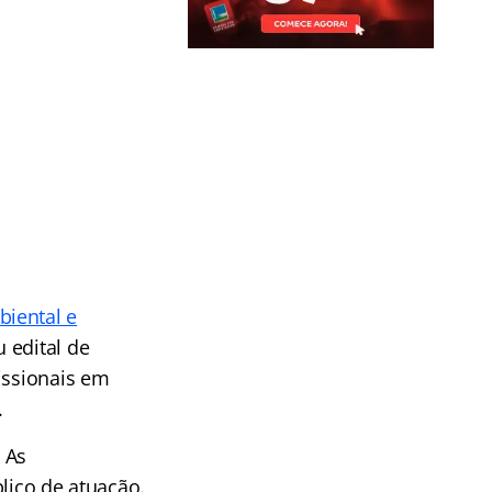
biental e
 edital de
issionais em
.
 As
ico de atuação.