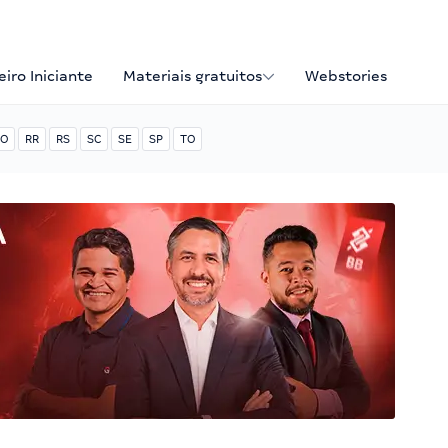
iro Iniciante
Materiais gratuitos
Webstories
O
RR
RS
SC
SE
SP
TO