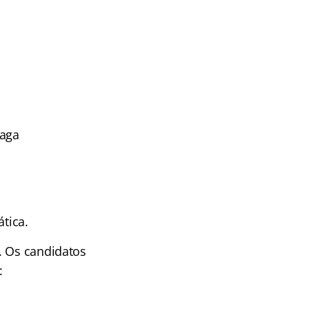
vaga
tica.
. Os candidatos
: