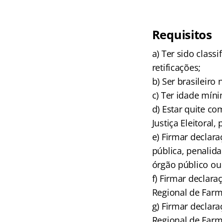
Requisitos
a) Ter sido class
retificações;
b) Ser brasileiro
c) Ter idade mín
d) Estar quite co
Justiça Eleitoral
e) Firmar declar
pública, penalid
órgão público ou 
f) Firmar declar
Regional de Farm
g) Firmar declar
Regional de Farm