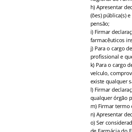
h) Apresentar dec
(ões) pública(s)
pensão;
i) Firmar declar
farmacêuticos in
j) Para o cargo d
profissional e qu
k) Para o cargo 
veículo, comprov
existe qualquer s
l) Firmar declar
qualquer órgão p
m) Firmar termo 
n) Apresentar de
o) Ser considera
de Farmácia do 