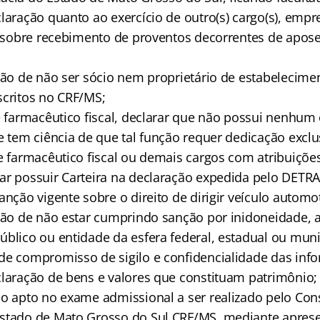
laração quanto ao exercício de outro(s) cargo(s), empr
 e sobre recebimento de proventos decorrentes de apos
ação de não ser sócio nem proprietário de estabelecime
scritos no CRF/MS;
e farmacêutico fiscal, declarar que não possui nenhum 
e tem ciência de que tal função requer dedicação exclu
de farmacêutico fiscal ou demais cargos com atribuiçõ
ar possuir Carteira na declaração expedida pelo DETR
anção vigente sobre o direito de dirigir veículo automo
ação de não estar cumprindo sanção por inidoneidade, 
úblico ou entidade da esfera federal, estadual ou muni
de compromisso de sigilo e confidencialidade das inf
claração de bens e valores que constituam patrimônio;
do apto no exame admissional a ser realizado pelo Con
Estado de Mato Grosso do Sul CRF/MS, mediante apres