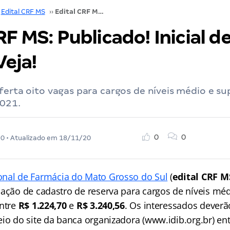
Edital CRF MS
››
Edital CRF MS: Publicado! Inicial de até R$ 3,2 mil! Veja!
RF MS: Publicado! Inicial d
Veja!
ferta oito vagas para cargos de níveis médio e su
2021.
0
0
20
• Atualizado em
18/11/20
onal de Farmácia do Mato Grosso do Sul
(
edital CRF M
mação de cadastro de reserva para cargos de níveis méd
entre
R$ 1.224,70
e
R$ 3.240,56
. Os interessados deverão
io do site da banca organizadora (www.idib.org.br) ent