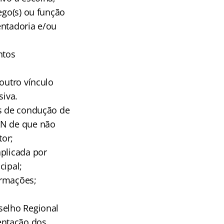
ego(s) ou função
entadoria e/ou
ntos
outro vínculo
siva.
es de condução de
AN de que não
tor;
aplicada por
cipal;
ormações;
selho Regional
entação dos