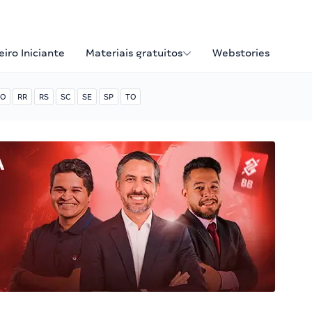
iro Iniciante
Materiais gratuitos
Webstories
O
RR
RS
SC
SE
SP
TO