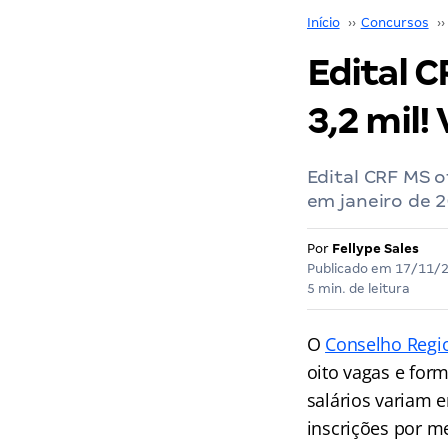
Início
››
Concursos
››
Edital C
3,2 mil! 
Edital CRF MS o
em janeiro de 
Por
Fellype Sales
Publicado em
17/11/
5 min. de leitura
O
Conselho Regi
oito vagas e for
salários variam 
inscrições por me