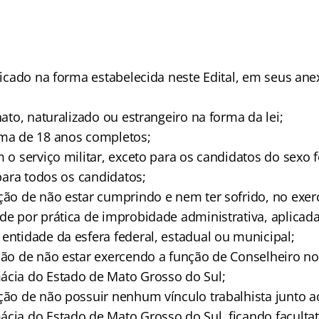
ificado na forma estabelecida neste Edital, em seus ane
 nato, naturalizado ou estrangeiro na forma da lei;
ima de 18 anos completos;
m o serviço militar, exceto para os candidatos do sexo
, para todos os candidatos;
ação de não estar cumprindo e nem ter sofrido, no exer
ade por prática de improbidade administrativa, aplicad
entidade da esfera federal, estadual ou municipal;
ação de não estar exercendo a função de Conselheiro n
ácia do Estado de Mato Grosso do Sul;
ação de não possuir nenhum vínculo trabalhista junto 
ácia do Estado de Mato Grosso do Sul, ficando facultat