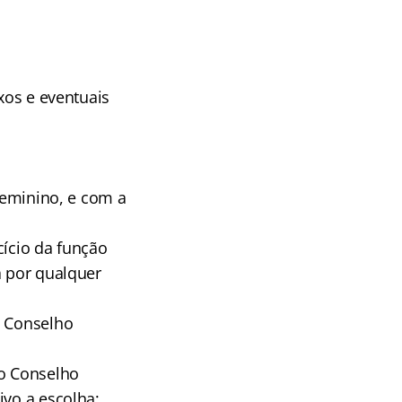
xos e eventuais
 feminino, e com a
cício da função
a por qualquer
o Conselho
ao Conselho
ivo a escolha;