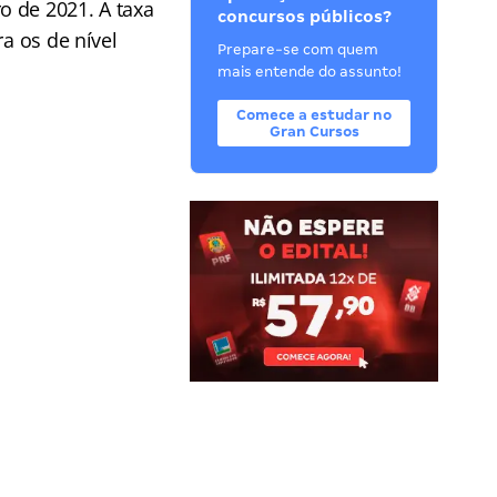
o de 2021. A taxa
concursos públicos?
a os de nível
Prepare-se com quem
mais entende do assunto!
Comece a estudar no
Gran Cursos