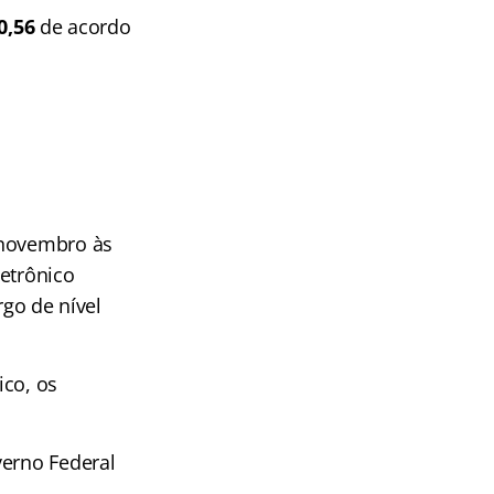
40,56
de acordo
 novembro às
letrônico
rgo de nível
ico, os
verno Federal