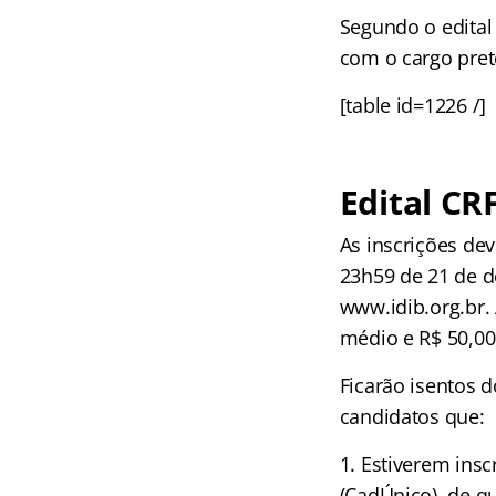
Segundo o edital
com o cargo pret
[table id=1226 /]
Edital CR
As inscrições de
23h59 de 21 de d
www.idib.org.br. 
médio e R$ 50,00 
Ficarão isentos 
candidatos que:
Estiverem insc
(CadÚnico), de qu