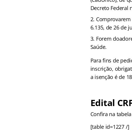
Decreto Federal n
Comprovarem s
6.135, de 26 de j
Forem doadore
Saúde.
Para fins de pedi
inscrição, obrig
a isenção é de 1
Edital CR
Confira na tabela
[table id=1227 /]