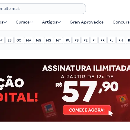
os
Cursos
Artigos
Gran Aprovados
Concurse
DF
ES
GO
MA
MG
MS
MT
PA
PB
PE
PI
PR
RJ
RN
R