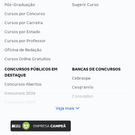
Pós-Graduação
Sugerir Curso
Cursos por Concurso
Cursos por Carreira
Cursos por Estado
Cursos por Professor
Oficina de Redação
Cursos Online Gratuitos
CONCURSOS PÚBLICOS EM
BANCAS DE CONCURSOS
DESTAQUE
Cebraspe
Concursos Abertos
Cesgranrio
Concursos 2026
Consulplan
Concursos 2025
FCC
Veja mais
Concurso Nacional Unificado
FGV
Concurso Ibama
Idecan
Concurso MPU
Selecon