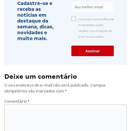
Cadastre-se e
receba as
notícias em
Concordo com a Política de
destaque da
Privacidade e aceito
semana, dicas,
receber comunicações do
novidades e
Gran Cursos Online.
muito mais.
Deixe um comentário
O seu endereço de e-mail não será publicado.
Campos
obrigatórios são marcados com
*
Comentário
*