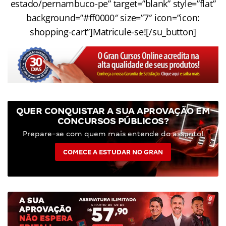
estado/pernambuco-pe” target=”blank” style=”flat”
background=”#ff0000″ size=”7″ icon=”icon:
shopping-cart”]Matricule-se![/su_button]
QUER CONQUISTAR A SUA APROVAÇÃO EM
CONCURSOS PÚBLICOS?
Prepare-se com quem mais entende do assunto!
COMECE A ESTUDAR NO GRAN