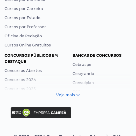
Cursos por Carreira
Cursos por Estado
Cursos por Professor
Oficina de Redação
Cursos Online Gratuitos
CONCURSOS PÚBLICOS EM
BANCAS DE CONCURSOS
DESTAQUE
Cebraspe
Concursos Abertos
Cesgranrio
Concursos 2026
Consulplan
Concursos 2025
FCC
Veja mais
Concurso Nacional Unificado
FGV
Concurso Ibama
Idecan
Concurso MPU
Selecon
Editais publicados
Uniase