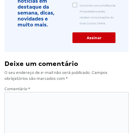
notícias em
Concordo com a Política de
destaque da
Privacidade e aceito
semana, dicas,
receber comunicações do
novidades e
Gran Cursos Online.
muito mais.
Deixe um comentário
O seu endereço de e-mail não será publicado.
Campos
obrigatórios são marcados com
*
Comentário
*