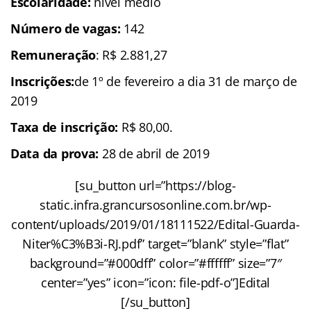
Escolaridade:
nível médio
Número de vagas:
142
Remuneração
: R$ 2.881,27
Inscrições:
de 1º de fevereiro a dia 31 de março de
2019
Taxa de inscrição:
R$ 80,00.
Data da prova:
28 de abril de 2019
[su_button url=”https://blog-
static.infra.grancursosonline.com.br/wp-
content/uploads/2019/01/18111522/Edital-Guarda-
Niter%C3%B3i-RJ.pdf” target=”blank” style=”flat”
background=”#000dff” color=”#ffffff” size=”7″
center=”yes” icon=”icon: file-pdf-o”]Edital
[/su_button]