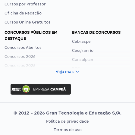
Cursos por Professor
Oficina de Redação
Cursos Online Gratuitos
CONCURSOS PÚBLICOS EM
BANCAS DE CONCURSOS
DESTAQUE
Cebraspe
Concursos Abertos
Cesgranrio
Concursos 2026
Consulplan
Concursos 2025
FCC
Veja mais
Concurso Nacional Unificado
FGV
Concurso Ibama
Idecan
Concurso MPU
Selecon
Editais publicados
Uniase
© 2012 - 2026 Gran Tecnologia e Educação S/A.
Vunesp
Política de privacidade
CONCURSOS POR PROFISSÃO
EXAME DE ORDEM
Termos de uso
Concursos Administrativos
OAB