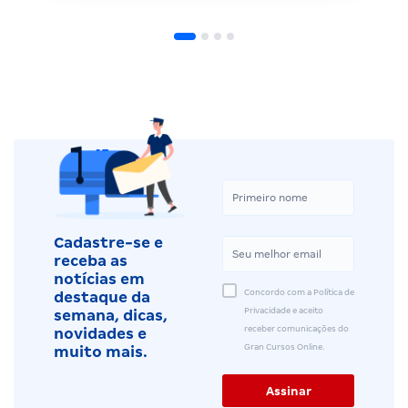
Cadastre-se e
receba as
notícias em
Concordo com a Política de
destaque da
Privacidade e aceito
semana, dicas,
receber comunicações do
novidades e
Gran Cursos Online.
muito mais.