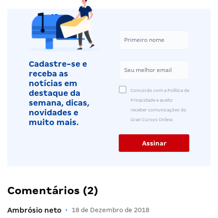
Cadastre-se e
receba as
notícias em
Concordo com a Política de
destaque da
Privacidade e aceito
semana, dicas,
receber comunicações do
novidades e
Gran Cursos Online.
muito mais.
Comentários (2)
Ambrósio neto
•
18 de Dezembro de 2018