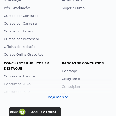
Graduação
Aulas Grátis
Pós-Graduação
Sugerir Curso
Cursos por Concurso
Cursos por Carreira
Cursos por Estado
Cursos por Professor
Oficina de Redação
Cursos Online Gratuitos
CONCURSOS PÚBLICOS EM
BANCAS DE CONCURSOS
DESTAQUE
Cebraspe
Concursos Abertos
Cesgranrio
Concursos 2026
Consulplan
Concursos 2025
FCC
Veja mais
Concurso Nacional Unificado
FGV
Concurso Ibama
Idecan
Concurso MPU