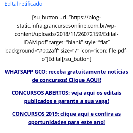
Edital retificado
[su_button url=”https://blog-
static.infra.grancursosonline.com.br/wp-
content/uploads/2018/11/26072159/Edital-
IDAM.pdf” target=”blank” style=”flat”
background=”#002aff” size=”7″ icon=”icon: file-pdf-
o”]Edital[/su_button]
WHATSAPP GCO: receba gratuitamente notícias
de concursos! Clique AQUI!
CONCURSOS ABERTOS: veja aqui os editais
publicados e garanta a sua vaga!
CONCURSOS 2019: clique aqui e confira as
oportunidades para este ano!