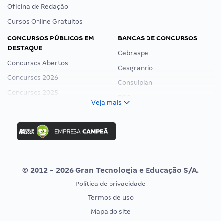
Oficina de Redação
Cursos Online Gratuitos
CONCURSOS PÚBLICOS EM
BANCAS DE CONCURSOS
DESTAQUE
Cebraspe
Concursos Abertos
Cesgranrio
Concursos 2026
Consulplan
Concursos 2025
FCC
Veja mais
Concurso Nacional Unificado
FGV
Concurso Ibama
Idecan
Concurso MPU
Selecon
Editais publicados
Uniase
© 2012 - 2026 Gran Tecnologia e Educação S/A.
Vunesp
Política de privacidade
CONCURSOS POR PROFISSÃO
EXAME DE ORDEM
Termos de uso
Concursos Administrativos
OAB
Mapa do site
Concursos Educação
Prova OAB