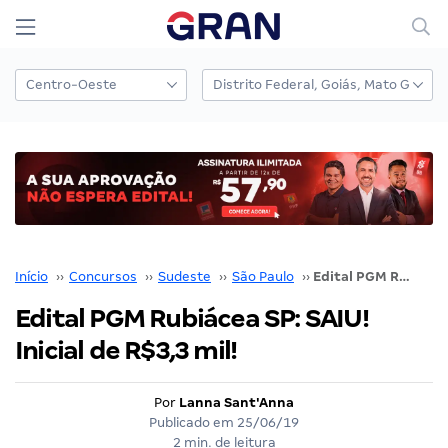
Início
››
Concursos
››
Sudeste
››
São Paulo
››
Edital PGM Rubiácea SP: SAIU! Inicial de R$3,3 mil!
Edital PGM Rubiácea SP: SAIU!
Inicial de R$3,3 mil!
Por
Lanna Sant'Anna
Publicado em
25/06/19
2 min. de leitura