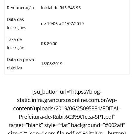
Remuneração
Inicial de R$3.346,96
Data das
de 19/06 a 21/07/2019
inscrições
Taxa de
R$ 80,00
inscrição
Data da prova
18/08/2019
objetiva
[su_button url=”https://blog-
static.infra.grancursosonline.com.br/wp-
content/uploads/2019/06/25095331/EDITAL-
Prefeitura-de-Rubi%C3%A1cea-SP1.pdf”
target=”blank” style=”flat” background=”#002aff”
size=”7″ icon=”icon: file-pdf-o”]Edital[/su_button]