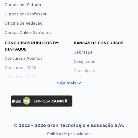
Cursos por Estado
Cursos por Professor
Oficina de Redação
Cursos Online Gratuitos
CONCURSOS PÚBLICOS EM
BANCAS DE CONCURSOS
DESTAQUE
Cebraspe
Concursos Abertos
Cesgranrio
Concursos 2026
Consulplan
Concursos 2025
FCC
Veja mais
Concurso Nacional Unificado
FGV
Concurso Ibama
Idecan
Concurso MPU
Selecon
Editais publicados
Uniase
© 2012 - 2026 Gran Tecnologia e Educação S/A.
Vunesp
Política de privacidade
CONCURSOS POR PROFISSÃO
EXAME DE ORDEM