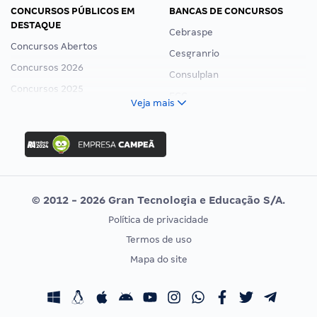
CONCURSOS PÚBLICOS EM
BANCAS DE CONCURSOS
DESTAQUE
Cebraspe
Concursos Abertos
Cesgranrio
Concursos 2026
Consulplan
Concursos 2025
FCC
Veja mais
Concurso Nacional Unificado
FGV
Concurso Ibama
Idecan
Concurso MPU
Selecon
Editais publicados
Uniase
© 2012 - 2026 Gran Tecnologia e Educação S/A.
Vunesp
Política de privacidade
CONCURSOS POR PROFISSÃO
EXAME DE ORDEM
Termos de uso
Concursos Administrativos
OAB
Mapa do site
Concursos Educação
Prova OAB
Concursos Fiscais
Calendário OAB
Concursos Jurídicos
Questões OAB