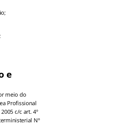
ão;
;
o e
or meio do
ea Profissional
2005 c/c art. 4º
terministerial Nº