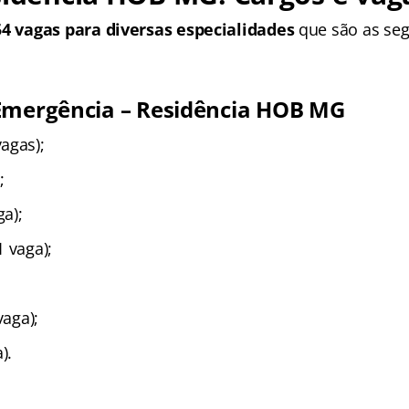
54 vagas para diversas especialidades
que são as seg
Emergência – Residência HOB MG
agas);
;
ga);
 vaga);
;
vaga);
).