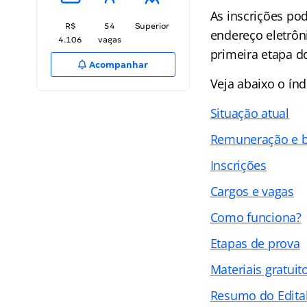
As inscrições pod
R$
54
Superior
endereço eletrôn
4.106
vagas
primeira etapa d
Acompanhar
Veja abaixo o
índ
Situação atual
Remuneração e b
Inscrições
Cargos e vagas
Como funciona?
Etapas de prova
Materiais gratuit
Resumo do Edita