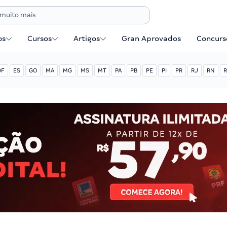
os
Cursos
Artigos
Gran Aprovados
Concurse
DF
ES
GO
MA
MG
MS
MT
PA
PB
PE
PI
PR
RJ
RN
R