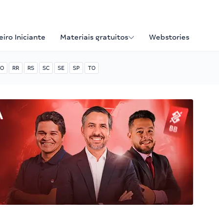
iro Iniciante
Materiais gratuitos
Webstories
O
RR
RS
SC
SE
SP
TO