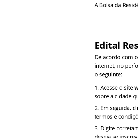
A Bolsa da Residê
Edital Re
De acordo com o e
internet, no per
o seguinte:
Acesse o site
w
sobre a cidade qu
Em seguida, cl
termos e condiçõ
Digite correta
deseja se inscrev