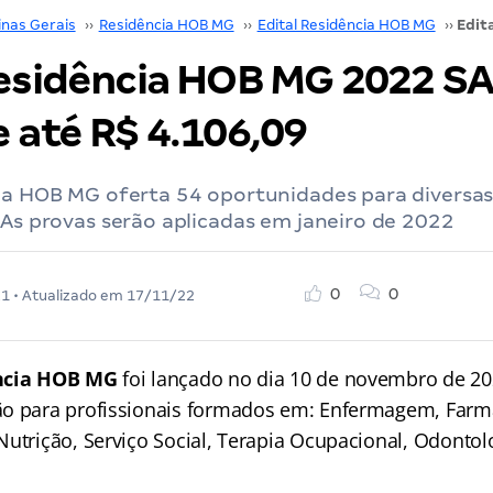
inas Gerais
››
Residência HOB MG
››
Edital Residência HOB MG
››
Residência HOB MG 2022 SA
 até R$ 4.106,09
cia HOB MG oferta 54 oportunidades para diversa
 As provas serão aplicadas em janeiro de 2022
0
0
21
• Atualizado em
17/11/22
ência HOB MG
foi lançado no dia 10 de novembro de 20
o para profissionais formados em: Enfermagem, Farmác
utrição, Serviço Social, Terapia Ocupacional, Odontolo