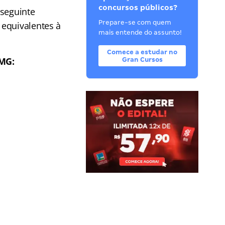
concursos públicos?
 seguinte
Prepare-se com quem
 equivalentes à
mais entende do assunto!
Comece a estudar no
 MG:
Gran Cursos