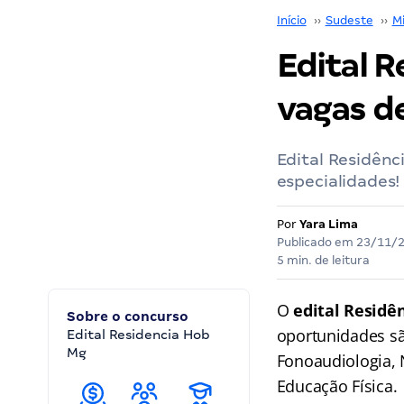
Início
››
Sudeste
››
M
Edital 
vagas de
Edital Residên
especialidades!
Por
Yara Lima
Publicado em
23/11/
5 min. de leitura
O
edital Resid
Sobre o concurso
oportunidades sã
Edital Residencia Hob
Mg
Fonoaudiologia, N
Educação Física.