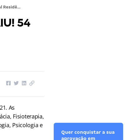
Edital Residência HOB MG 2022 SAIU! 54 vagas de até R$ 4.106,09
IU! 54
s
21. As
ia, Fisioterapia,
gia, Psicologia e
Quer conquistar a sua
aprovação em