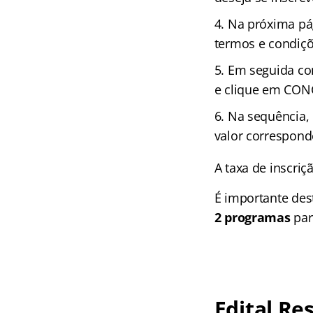
Na próxima pág
termos e condiçõ
Em seguida con
e clique em CON
Na sequência,
valor correspon
A taxa de inscriç
É importante de
2 programas
par
Edital Re