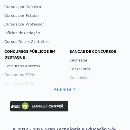
Cursos por Carreira
Cursos por Estado
Cursos por Professor
Oficina de Redação
Cursos Online Gratuitos
CONCURSOS PÚBLICOS EM
BANCAS DE CONCURSOS
DESTAQUE
Cebraspe
Concursos Abertos
Cesgranrio
Concursos 2026
Consulplan
Concursos 2025
FCC
Veja mais
Concurso Nacional Unificado
FGV
Concurso Ibama
Idecan
Concurso MPU
Selecon
Editais publicados
Uniase
© 2012 - 2026 Gran Tecnologia e Educação S/A.
Vunesp