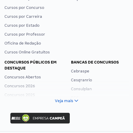
Cursos por Concurso
Cursos por Carreira
Cursos por Estado
Cursos por Professor
Oficina de Redação
Cursos Online Gratuitos
CONCURSOS PÚBLICOS EM
BANCAS DE CONCURSOS
DESTAQUE
Cebraspe
Concursos Abertos
Cesgranrio
Concursos 2026
Consulplan
Concursos 2025
FCC
Veja mais
Concurso Nacional Unificado
FGV
Concurso Ibama
Idecan
Concurso MPU
Selecon
Editais publicados