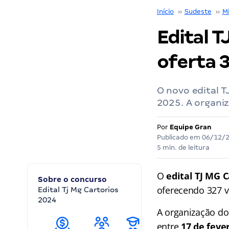
Início
››
Sudeste
››
M
Edital T
oferta 
O novo edital T
2025. A organiz
Por
Equipe Gran
Publicado em
06/12/
5 min. de leitura
O
edital TJ MG C
Sobre o concurso
oferecendo 327 v
Edital Tj Mg Cartorios
2024
A organização do
entre
17 de feve