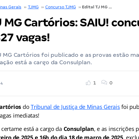
inas Gerais
››
TJMG
››
Concurso TJMG
››
Edital TJ MG Cartórios: SAIU! concurso oferta 327 vagas!
J MG Cartórios: SAIU! con
327 vagas!
J MG Cartórios foi publicado e as provas estão m
ação está a cargo da Consulplan.
1
0
24
artórios
do
Tribunal de Justiça de Minas Gerais
foi pub
agas imediatas!
 certame está a cargo da
Consulplan
, e as inscrições 
reiro de 2025 e 16h do dia 18 de março de 2025
, exc