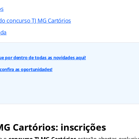
os
do concurso TJ MG Cartórios
ada
ue por dentro de todas as novidades aqui!
confira as oportunidades!
 MG Cartórios: inscrições
ra o
concurso TJ MG Cartórios
estarão abertas exclusi