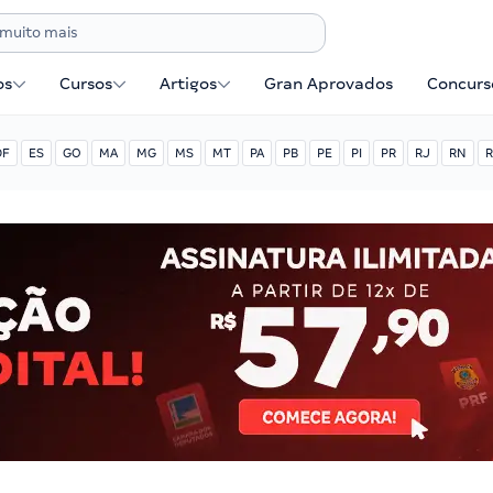
os
Cursos
Artigos
Gran Aprovados
Concurse
DF
ES
GO
MA
MG
MS
MT
PA
PB
PE
PI
PR
RJ
RN
R