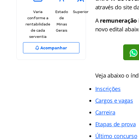
através do site d
Varia
Estado
Superior
conforme a
de
A
remuneração i
rentabilidade
Minas
novo edital abaix
de cada
Gerais
serventia
Acompanhar
Veja abaixo o
índ
Inscrições
Cargos e vagas
Carreira
Etapas de prova
Último concurso