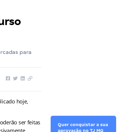
curso
arcadas para
licado hoje,
poderão ser feitas
Quer conquistar a sua
lusivamente
aprovação no TJ MG