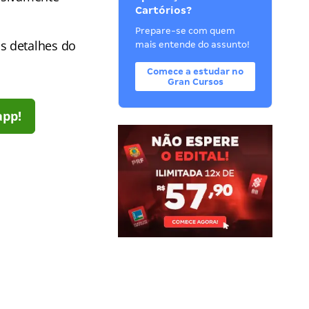
Cartórios?
Prepare-se com quem
os detalhes do
mais entende do assunto!
Comece a estudar no
Gran Cursos
app!