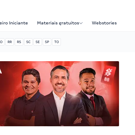
iro Iniciante
Materiais gratuitos
Webstories
O
RR
RS
SC
SE
SP
TO