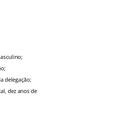
masculino;
ão;
da delegação;
tal, dez anos de