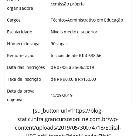
comissão própria
organizadora
Cargos
Técnico-Administrativo em Educação
Escolaridade
Níveis médio e superior
Número de vagas
90 vagas
Remuneração
Iniciais de até R$ 4.638,66
Data das inscrições
de 07/06 a 25/06/2019
Taxa de inscrição
de R$ 90,00 a R$150,00
Data da prova
15/09/2019
objetiva
[su_button url=”https://blog-
static.infra.grancursosonline.com.br/wp-
content/uploads/2019/05/30074718/Edital-
UFG.pdf” target=”blank” style=”flat”