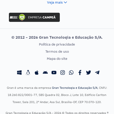
Veja mais
Concurso Nacional Unificado
FGV
Concurso Ibama
Idecan
Concurso MPU
Selecon
Editais publicados
Uniase
© 2012 - 2026 Gran Tecnologia e Educação S/A.
Vunesp
Política de privacidade
CONCURSOS POR PROFISSÃO
EXAME DE ORDEM
Termos de uso
Concursos Administrativos
OAB
Mapa do site
Concursos Educação
Prova OAB
Concursos Fiscais
Calendário OAB
Concursos Jurídicos
Questões OAB
Concursos Militares
Recursos OAB
Gran é uma marca da empresa
Gran Tecnologia e Educação S/A
, CNPJ:
Concursos Policiais
Exame de Ordem
18.260.822/0001-77, SBS Quadra 02, Bloco J, Lote 10, Edifício Carlton
Concursos Saúde
Tower, Sala 201, 2º Andar, Asa Sul, Brasília-DF, CEP 70.070-120.
Concursos Tribunais
Gran Tecnologia e Educação S/A - 2026 © Todos os direitos reservados ®