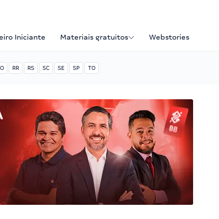
iro Iniciante
Materiais gratuitos
Webstories
O
RR
RS
SC
SE
SP
TO