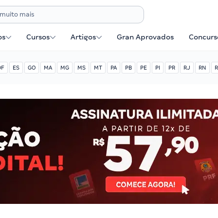
os
Cursos
Artigos
Gran Aprovados
Concurse
DF
ES
GO
MA
MG
MS
MT
PA
PB
PE
PI
PR
RJ
RN
R