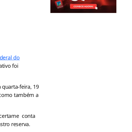
deral do
tivo foi
quarta-feira, 19
s, como também a
o certame conta
stro reserva.