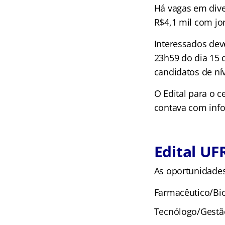
Há vagas em dive
R$4,1 mil com jo
Interessados dev
23h59 do dia 15 d
candidatos de nív
O Edital para o 
contava com info
Edital UF
As oportunidades
Farmacêutico/Bio
Tecnólogo/Gestã