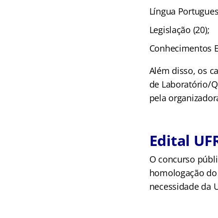
Língua Portuguesa
Legislação (20);
Conhecimentos Es
Além disso, os c
de Laboratório/Q
pela organizador
Edital UF
O concurso públic
homologação do r
necessidade da U