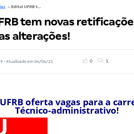
ias
››
Edital UFRB tem novas retificações! Confira as alterações!
FRB tem novas retificaçõe
as alterações!
0
1
19
• Atualizado em
04/06/21
 UFRB oferta vagas para a carr
Técnico-administrativo!