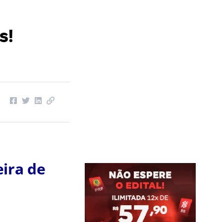
s!
eira de