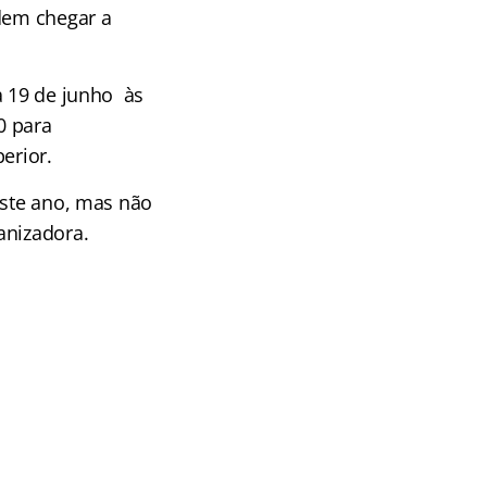
odem chegar a
a 19 de junho às
0 para
erior.
este ano, mas não
anizadora.