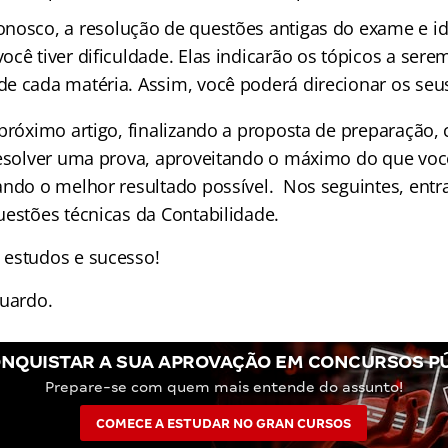
osco, a resolução de questões antigas do exame e id
ocê tiver dificuldade. Elas indicarão os tópicos a ser
e cada matéria. Assim, você poderá direcionar os seu
próximo artigo, finalizando a proposta de preparação
resolver uma prova, aproveitando o máximo do que voc
ando o melhor resultado possível. Nos seguintes, en
uestões técnicas da Contabilidade.
 estudos e sucesso!
duardo.
NQUISTAR A SUA APROVAÇÃO EM CONCURSOS P
Prepare-se com quem mais entende do assunto!
COMECE A ESTUDAR NO GRAN CURSOS