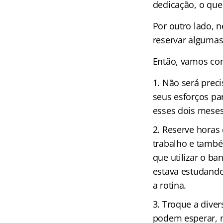
dedicação, o que
Por outro lado, 
reservar algumas
Então, vamos com
Não será precis
seus esforços par
esses dois mese
Reserve horas d
trabalho e també
que utilizar o b
estava estudando
a rotina.
Troque a diver
podem esperar, m