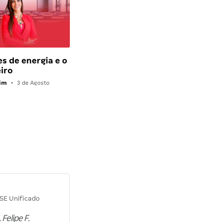
es de energia e o
iro
rim
•
3 de Agosto
Diana M.
SE Unificado
Concurso SEPLAG CE
 Felipe F.
“Natural de Juazeiro do Norte (CE),