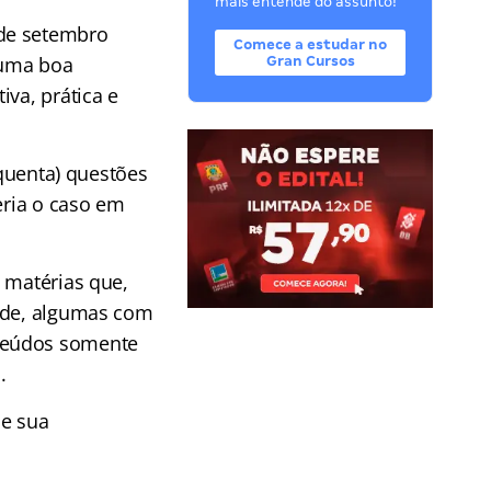
mais entende do assunto!
 de setembro
Comece a estudar no
 uma boa
Gran Cursos
iva, prática e
nquenta) questões
eria o caso em
 matérias que,
dade, algumas com
teúdos somente
.
de sua