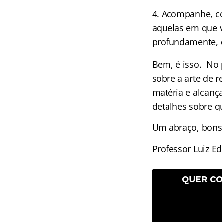
Acompanhe, con
aquelas em que v
profundamente, d
Bem, é isso. No 
sobre a arte de 
matéria e alcanç
detalhes sobre q
Um abraço, bons
Professor Luiz E
QUER CO