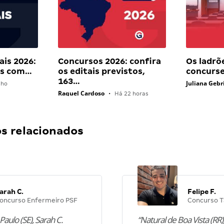
ais 2026:
Concursos 2026: confira
Os ladrõ
ais com…
os editais previstos,
concurse
163…
Juliana Geb
lho
Raquel Cardoso
•
Há 22 horas
 relacionados
arah C.
Felipe F.
oncurso Enfermeiro PSF
Concurso T
Paulo (SE), Sarah C.
“Natural de Boa Vista (RR),