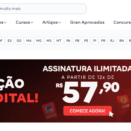
os
Cursos
Artigos
Gran Aprovados
Concurse
DF
ES
GO
MA
MG
MS
MT
PA
PB
PE
PI
PR
RJ
RN
R