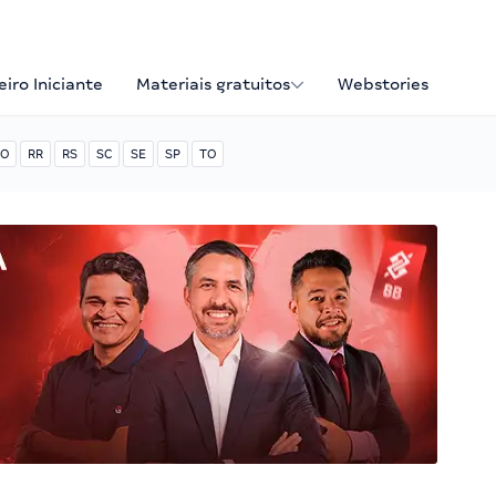
iro Iniciante
Materiais gratuitos
Webstories
O
RR
RS
SC
SE
SP
TO