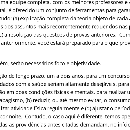
uma equipe completa, com os melhores professores e 
tal, é oferecido um conjunto de ferramentas para gara
tudo: (a) explicação completa da teoria objeto de cada
mos dos assuntos mais recorrentemente requeridos nas 
(c) a resolução das questões de provas anteriores. Co
do anteriormente, você estará preparado para o que pro
ém, serão necessários foco e objetividade.
o de longo prazo, um a dois anos, para um concurso
idados com a saúde seriam altamente desejáveis, par
ção em boas condições físicas e mentais, para realizar
tabagismo, (b) reduzir, ou até mesmo evitar, o consum
alizar atividade física regularmente e (d) ajustar o perí
s por noite. Contudo, o caso aqui é diferente, temos a
odas as providências antes citadas demandam, no início