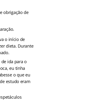
 e obrigação de
paração.
va o início de
zer dieta. Durante
mado.
 de ida para o
oca, eu tinha
ubesse o que eu
s de estudo eram
espetáculos