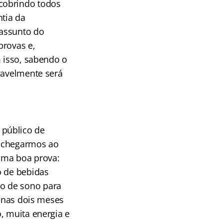
cobrindo todos
ntia da
 assunto do
provas e,
m isso, sabendo o
vavelmente será
 público de
a chegarmos ao
 uma boa prova:
o de bebidas
odo de sono para
penas dois meses
, muita energia e