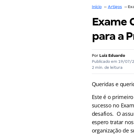
Início
››
Artigos
››
Exame C
para a 
Por
Luiz Eduardo
Publicado em
19/07/
2 min. de leitura
Queridas e queri
Este é o primeir
sucesso no Exam
desafios. O assu
espero tratar no
organização de s