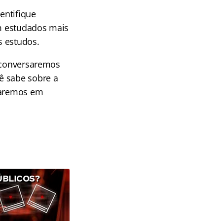
entifique
em estudados mais
s estudos.
, conversaremos
ê sabe sobre a
traremos em
ÚBLICOS?