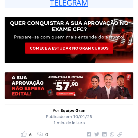
TELEGRAM
QUER CONQUISTAR A SUA APROVAÇÃO NO
EXAME CFC?
Prepare-se com quem mais entende do assunto!
COMECE A ESTUDAR NO GRAN CURSOS
Por
Equipe Gran
Publicado em
10/01/25
1 min. de leitura
6
0