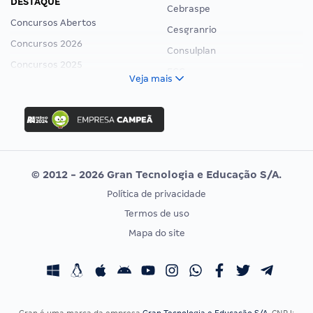
DESTAQUE
Cebraspe
Concursos Abertos
Cesgranrio
Concursos 2026
Consulplan
Concursos 2025
FCC
Veja mais
Concurso Nacional Unificado
FGV
Concurso Ibama
Idecan
Concurso MPU
Selecon
Editais publicados
Uniase
© 2012 - 2026 Gran Tecnologia e Educação S/A.
Vunesp
Política de privacidade
CONCURSOS POR PROFISSÃO
EXAME DE ORDEM
Termos de uso
Concursos Administrativos
OAB
Mapa do site
Concursos Educação
Prova OAB
Concursos Fiscais
Calendário OAB
Concursos Jurídicos
Questões OAB
Concursos Militares
Recursos OAB
Gran é uma marca da empresa
Gran Tecnologia e Educação S/A
, CNPJ: