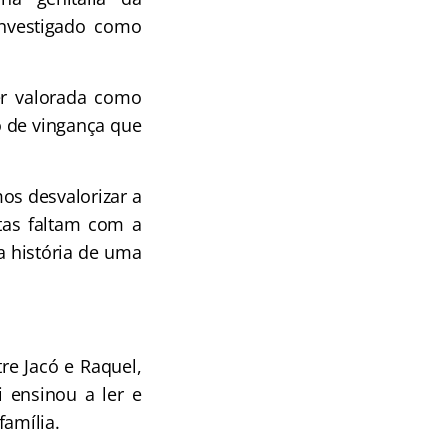
investigado como
er valorada como
o de vingança que
os desvalorizar a
tas faltam com a
a história de uma
re Jacó e Raquel,
i ensinou a ler e
família.