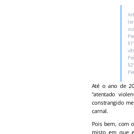
Ar
te
ou
Pen
§1
ví
Pen
§2
Pen
Até o ano de 200
“atentado viole
constrangido med
carnal.
Pois bem, com 
misto em que e