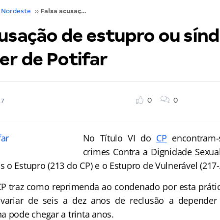
Nordeste
››
Falsa acusação de estupro ou síndrome da mulher de Potifar
cusação de estupro ou sín
er de Potifar
0
0
17
No Título VI do
CP
encontram-s
crimes Contra a Dignidade Sexua
 o Estupro (213 do CP) e o Estupro de Vulnerável (217-
CP traz como reprimenda ao condenado por esta prát
ariar de seis a dez anos de reclusão a depender
a pode chegar a trinta anos.