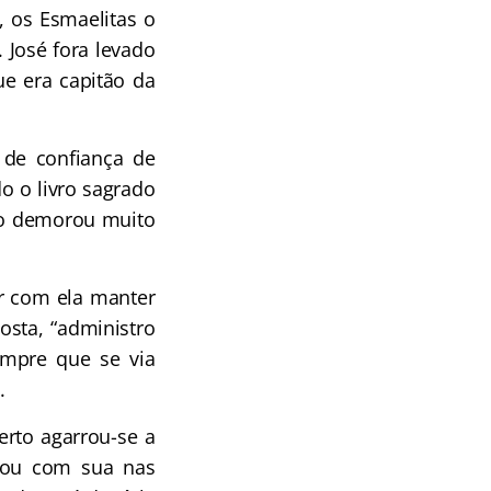
a, os Esmaelitas o
 José fora levado
ue era capitão da
de confiança de
o o livro sagrado
ão demorou muito
r com ela manter
osta, “administro
empre que se via
.
rto agarrou-se a
icou com sua nas