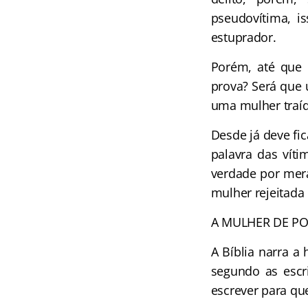
pseudovítima, i
estuprador.
Porém, até que 
prova? Será que 
uma mulher traí
Desde já deve fi
palavra das vít
verdade por mera
mulher rejeitada 
A MULHER DE PO
A Bíblia narra a
segundo as escri
escrever para qu