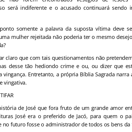
sso será indiferente e o acusado continuará sendo 
ponto somente a palavra da suposta vítima deve s
uma mulher rejeitada não poderia ter o mesmo desej
da?
car claro que com tais questionamentos não pretendem
imas desse tão hediondo crime e ou, ou dizer que es
 vingança. Entretanto, a própria Bíblia Sagrada narra 
e vingativa.
TIFAR
 história de José que fora fruto de um grande amor ent
turas José era o preferido de Jacó, para quem o pa
e no futuro fosse o administrador de todos os bens da 