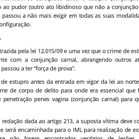
o ao pudor (outro ato libidinoso que não a conjunção 
o passou a não mais exigir em todas as suas modalid
configuração.
A
azida pela lei 12.015/09 e uma vez que o crime de es
nte com a conjunção carnal, abrangendo outros at
 passou a ter “força de prova”.
 de estupro antes da entrada em vigor da lei ao nor
me de corpo de delito para onde era essencial que 
e penetração penes vagina (conjunção carnal) para 
 redação dada ao artigo 213, a suposta vítima deve
de será encaminhada para o IML para realização de e
 se não forem encontrados vestígios de lesões 