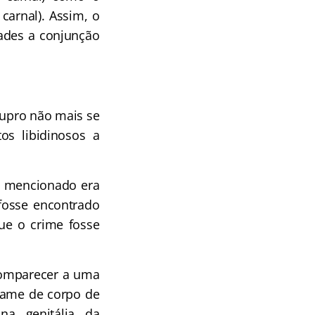
carnal). Assim, o
ades a conjunção
tupro não mais se
os libidinosos a
te mencionado era
fosse encontrado
que o crime fosse
 comparecer a uma
xame de corpo de
na genitália da