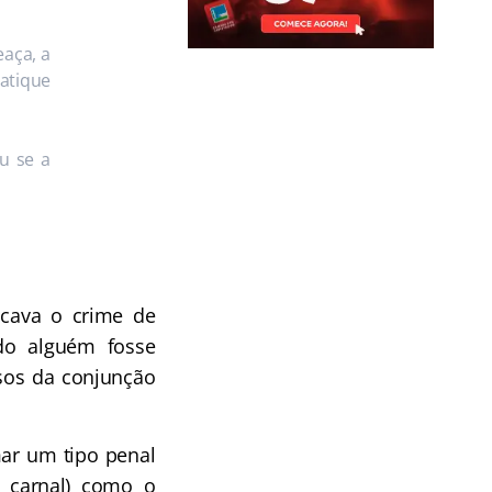
eaça, a
ratique
u se a
ficava o crime de
ndo alguém fosse
rsos da conjunção
mar um tipo penal
 carnal) como o