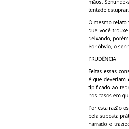
mãos. Sentindo-s
tentado estuprar
O mesmo relato f
que você trouxe
deixando, porém 
Por óbvio, o sen
PRUDÊNCIA
Feitas essas co
é que deveriam 
tipificado ao te
nos casos em que
Por esta razão o
pela suposta prá
narrado e trazid