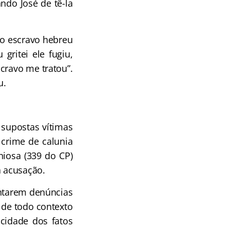
ndo José de tê-la
 o escravo hebreu
ritei ele fugiu,
cravo me tratou”.
u.
supostas vítimas
crime de calunia
niosa (339 do CP)
 acusação.
entarem denúncias
 de todo contexto
acidade dos fatos