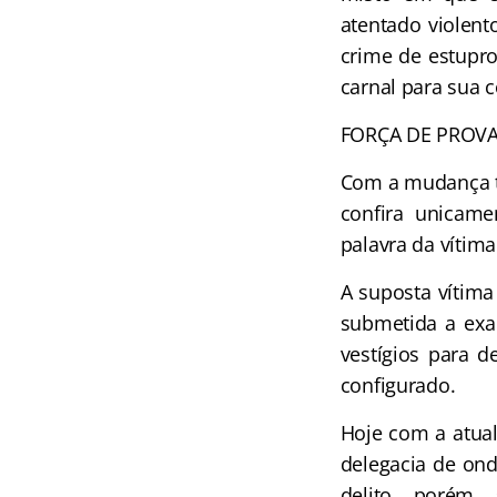
atentado violent
crime de estupr
carnal para sua 
FORÇA DE PROV
Com a mudança tr
confira unicame
palavra da vítima
A suposta vítima
submetida a exa
vestígios para d
configurado.
Hoje com a atual
delegacia de on
delito, porém,