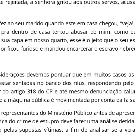
e rejeitada, a senhora gritou aos outros servos, acusa
.
ez ao seu marido quando este em casa chegou, “veja!
 pra dentro de casa tentou abusar de mim, como eu g
sua capa em nosso quarto, esse é o jeito que o seu es
hor ficou furioso e mandou encarcerar o escravo hebre
nsiderações devemos pontuar que em muitos casos as 
estar sentadas no banco dos réus, respondendo pelo 
or do artigo 318 do CP e até mesmo denunciação calu
 a máquina pública é movimentada por conta da falsa
s representantes do Ministério Público antes de apres
tica do crime de estupro deve fazer uma análise detida
o pelas supostas vítimas, a fim de analisar se a ver