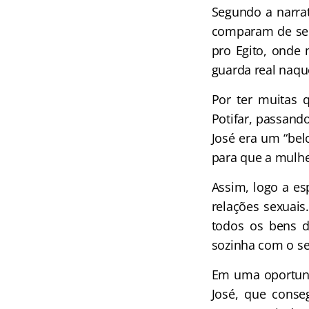
Segundo a narrati
comparam de seus
pro Egito, onde 
guarda real naqu
Por ter muitas
Potifar, passand
José era um “be
para que a mulhe
Assim, logo a e
relações sexuais
todos os bens d
sozinha com o ser
Em uma oportuni
José, que conse