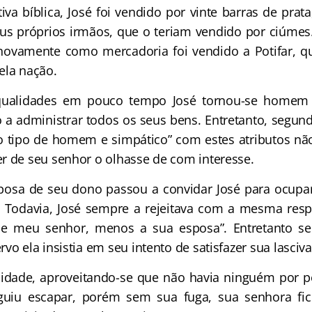
va bíblica, José foi vendido por vinte barras de prat
 próprios irmãos, que o teriam vendido por ciúmes.
novamente como mercadoria foi vendido a Potifar, q
ela nação.
 qualidades em pouco tempo José tornou-se homem 
o a administrar todos os seus bens. Entretanto, segund
lo tipo de homem e simpático” com estes atributos n
r de seu senhor o olhasse de com interesse.
sposa de seu dono passou a convidar José para ocupa
. Todavia, José sempre a rejeitava com a mesma resp
e meu senhor, menos a sua esposa”. Entretanto s
vo ela insistia em seu intento de satisfazer sua lasciva
dade, aproveitando-se que não havia ninguém por pe
guiu escapar, porém sem sua fuga, sua senhora f