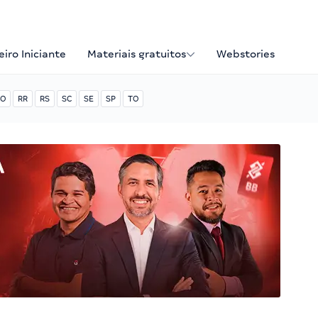
iro Iniciante
Materiais gratuitos
Webstories
O
RR
RS
SC
SE
SP
TO