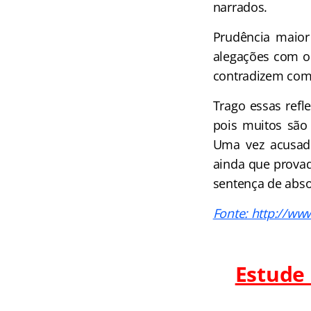
narrados.
Prudência maior
alegações com o 
contradizem com
Trago essas refl
pois muitos são
Uma vez acusado
ainda que provad
sentença de abso
Fonte: http://ww
Estude