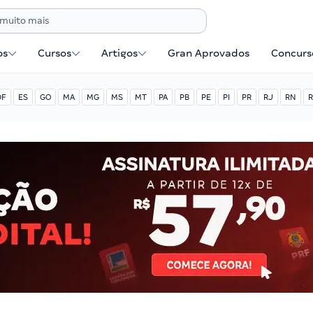
os
Cursos
Artigos
Gran Aprovados
Concurse
DF
ES
GO
MA
MG
MS
MT
PA
PB
PE
PI
PR
RJ
RN
R