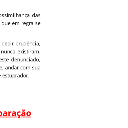
ossimilhança das
z que em regra se
 pedir prudência,
nunca existiram.
este denunciado,
le, andar com sua
e estuprador.
paração