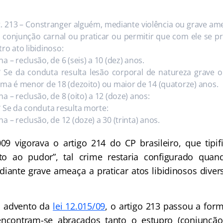
t. 213 – Constranger alguém, mediante violência ou grave am
r conjunção carnal ou praticar ou permitir que com ele se p
tro ato libidinoso:
a – reclusão, de 6 (seis) a 10 (dez) anos.
º Se da conduta resulta lesão corporal de natureza grave o
tima é menor de 18 (dezoito) ou maior de 14 (quatorze) anos.
a – reclusão, de 8 (oito) a 12 (doze) anos:
º Se da conduta resulta morte:
a – reclusão, de 12 (doze) a 30 (trinta) anos.
9 vigorava o artigo 214 do CP brasileiro, que tipi
nto ao pudor”, tal crime restaria configurado qua
iante grave ameaça a praticar atos libidinosos dive
o advento da
lei 12.015/09
, o artigo 213 passou a for
ncontram-se abraçados tanto o estupro (conjunção