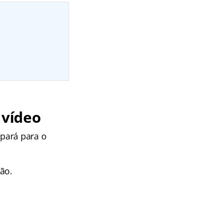
 vídeo
pará para o
ção.