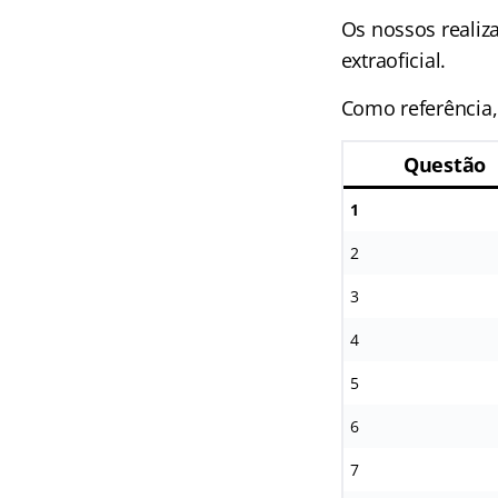
Os nossos realiz
extraoficial.
Como referência,
Questão
1
2
3
4
5
6
7