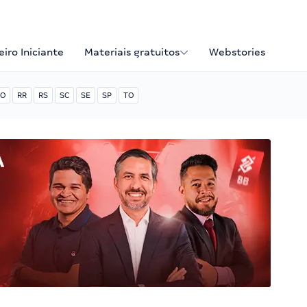
iro Iniciante
Materiais gratuitos
Webstories
O
RR
RS
SC
SE
SP
TO