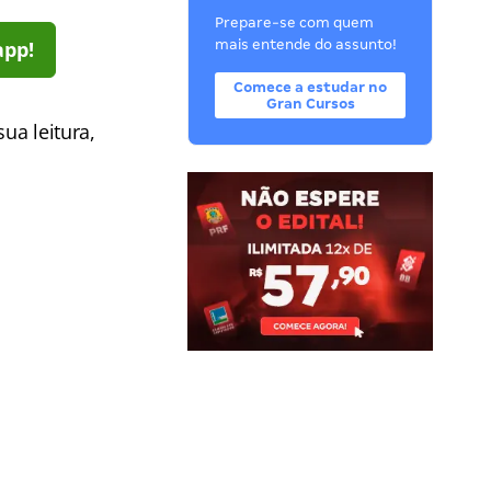
Prepare-se com quem
app!
mais entende do assunto!
Comece a estudar no
Gran Cursos
 sua leitura,