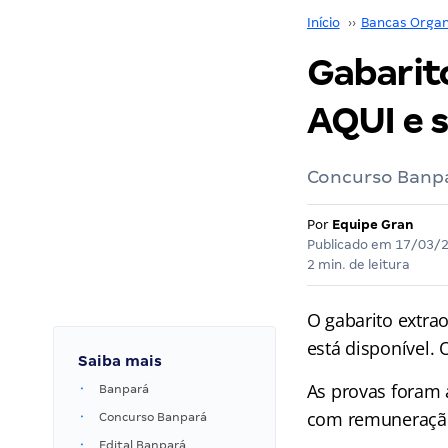
Início
››
Bancas Organ
Gabarito
AQUI e s
Concurso Banpar
Por
Equipe Gran
Publicado em
17/03/
2 min. de leitura
O gabarito extrao
está disponível. 
Saiba mais
As provas foram 
Banpará
com remuneração 
Concurso Banpará
Edital Banpará