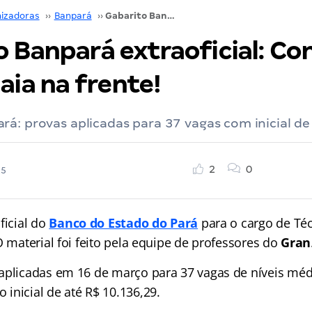
izadoras
››
Banpará
››
Gabarito Banpará extraoficial: Confira AQUI e saia na frente!
 Banpará extraoficial: Con
aia na frente!
á: provas aplicadas para 37 vagas com inicial de 
2
0
25
ficial do
Banco do Estado do Pará
para o cargo de Té
O material foi feito pela equipe de professores do
Gran
aplicadas em 16 de março para 37 vagas de níveis méd
inicial de até R$ 10.136,29.