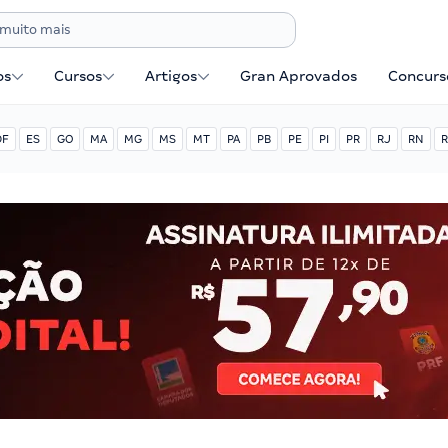
os
Cursos
Artigos
Gran Aprovados
Concurse
DF
ES
GO
MA
MG
MS
MT
PA
PB
PE
PI
PR
RJ
RN
R