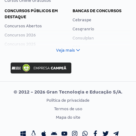
Cursos Online Gratuitos
CONCURSOS PÚBLICOS EM
BANCAS DE CONCURSOS
DESTAQUE
Cebraspe
Concursos Abertos
Cesgranrio
Concursos 2026
Consulplan
Concursos 2025
FCC
Veja mais
Concurso Nacional Unificado
FGV
Concurso Ibama
Idecan
Concurso MPU
Selecon
Editais publicados
Uniase
© 2012 - 2026 Gran Tecnologia e Educação S/A.
Vunesp
Política de privacidade
CONCURSOS POR PROFISSÃO
EXAME DE ORDEM
Termos de uso
Concursos Administrativos
OAB
Mapa do site
Concursos Educação
Prova OAB
Concursos Fiscais
Calendário OAB