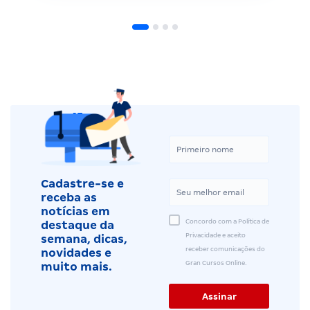
Cadastre-se e
receba as
notícias em
Concordo com a Política de
destaque da
Privacidade e aceito
semana, dicas,
receber comunicações do
novidades e
Gran Cursos Online.
muito mais.