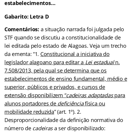
estabelecimentos…
Gabarito: Letra D
Comentários:
a situação narrada foi julgada pelo
STF quando se discutiu a constitucionalidade de
lei editada pelo estado de Alagoas. Veja um trecho
da ementa: “1.
Constitucional a iniciativa do
legislador alagoano para editar a
Lei
estadual
n.
7.508/2013, pela qual se determina que os
estabelecimentos de ensino fundamental, médio e
superior, públicos e privados, e cursos de
extensão disponibilizem “
cadeiras
adaptadas
para
alunos portadores de
deficiência
física ou
mobilidade reduzida
” (art. 1º). 2.
Desproporcionalidade da definição normativa do
número de
cadeiras
a ser disponibilizado: