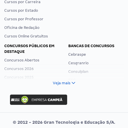
Cursos por Carreira
Cursos por Estado
Cursos por Professor
Oficina de Redação
Cursos Online Gratuitos
CONCURSOS PÚBLICOS EM
BANCAS DE CONCURSOS
DESTAQUE
Cebraspe
Concursos Abertos
Cesgranrio
Concursos 2026
Consulplan
Concursos 2025
FCC
Veja mais
Concurso Nacional Unificado
FGV
Concurso Ibama
Idecan
Concurso MPU
Selecon
Editais publicados
Uniase
© 2012 - 2026 Gran Tecnologia e Educação S/A.
Vunesp