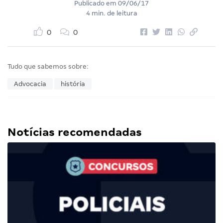
Publicado em
09/06/17
4 min. de leitura
0
0
Tudo que sabemos sobre:
Advocacia
história
Notícias recomendadas