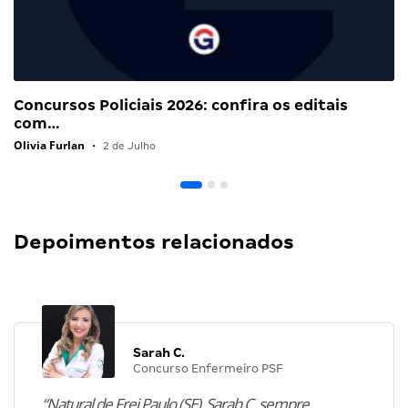
Concursos Policiais 2026: confira os editais
com…
Olivia Furlan
•
2 de Julho
Depoimentos relacionados
Sarah C.
Concurso Enfermeiro PSF
“Natural de Frei Paulo (SE), Sarah C. sempre