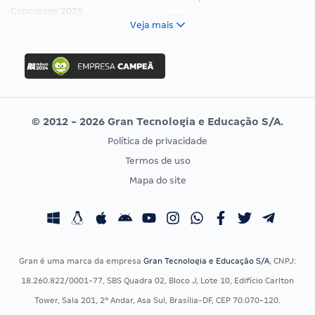
Concursos 2025
FCC
Veja mais
Concurso Nacional Unificado
FGV
Concurso Ibama
Idecan
Concurso MPU
Selecon
Editais publicados
Uniase
© 2012 - 2026 Gran Tecnologia e Educação S/A.
Vunesp
Política de privacidade
CONCURSOS POR PROFISSÃO
EXAME DE ORDEM
Termos de uso
Concursos Administrativos
OAB
Mapa do site
Concursos Educação
Prova OAB
Concursos Fiscais
Calendário OAB
Concursos Jurídicos
Questões OAB
Concursos Militares
Recursos OAB
Gran é uma marca da empresa
Gran Tecnologia e Educação S/A
, CNPJ:
Concursos Policiais
Exame de Ordem
18.260.822/0001-77, SBS Quadra 02, Bloco J, Lote 10, Edifício Carlton
Concursos Saúde
Tower, Sala 201, 2º Andar, Asa Sul, Brasília-DF, CEP 70.070-120.