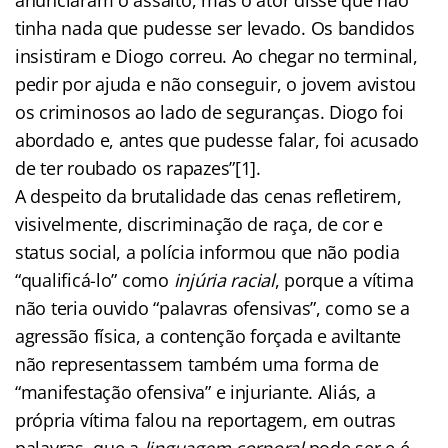
tinha nada que pudesse ser levado. Os bandidos
insistiram e Diogo correu. Ao chegar no terminal,
pedir por ajuda e não conseguir, o jovem avistou
os criminosos ao lado de seguranças. Diogo foi
abordado e, antes que pudesse falar, foi acusado
de ter roubado os rapazes”[1].
A despeito da brutalidade das cenas refletirem,
visivelmente, discriminação de raça, de cor e
status social, a polícia informou que não podia
“qualificá-lo” como
injúria racial
, porque a vítima
não teria ouvido “palavras ofensivas”, como se a
agressão física, a contenção forçada e aviltante
não representassem também uma forma de
“manifestação ofensiva” e injuriante. Aliás, a
própria vítima falou na reportagem, em outras
palavras, que a
linguagem corporal
pode ser e é