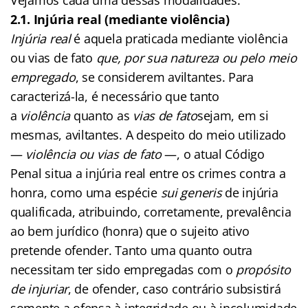
2.1. Injúria real (mediante violência)
Injúria real
é aquela praticada mediante violência
ou vias de fato
que, por sua natureza ou pelo meio
empregado
, se considerem aviltantes. Para
caracterizá-la, é necessário que tanto
a
violência
quanto as
vias de fato
sejam, em si
mesmas, aviltantes. A despeito do meio utilizado
—
violência ou vias de fato
—, o atual Código
Penal situa a injúria real entre os crimes contra a
honra, como uma espécie
sui generis
de injúria
qualificada, atribuindo, corretamente, prevalência
ao bem jurídico (honra) que o sujeito ativo
pretende ofender. Tanto uma quanto outra
necessitam ter sido empregadas com o
propósito
de injuriar
, de ofender, caso contrário subsistirá
somente a ofensa à integridade ou à incolumidade