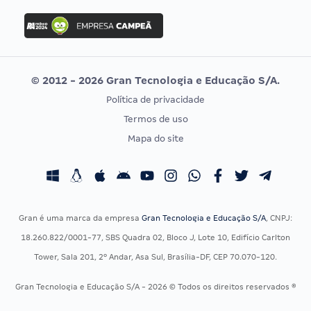
Concurso Ibama
Idecan
Concurso MPU
Selecon
Editais publicados
Uniase
© 2012 - 2026 Gran Tecnologia e Educação S/A.
Vunesp
Política de privacidade
CONCURSOS POR PROFISSÃO
EXAME DE ORDEM
Termos de uso
Concursos Administrativos
OAB
Mapa do site
Concursos Educação
Prova OAB
Concursos Fiscais
Calendário OAB
Concursos Jurídicos
Questões OAB
Concursos Militares
Recursos OAB
Gran é uma marca da empresa
Gran Tecnologia e Educação S/A
, CNPJ:
Concursos Policiais
Exame de Ordem
18.260.822/0001-77, SBS Quadra 02, Bloco J, Lote 10, Edifício Carlton
Concursos Saúde
Tower, Sala 201, 2º Andar, Asa Sul, Brasília-DF, CEP 70.070-120.
Concursos Tribunais
Gran Tecnologia e Educação S/A - 2026 © Todos os direitos reservados ®
Residência Multiprofissional