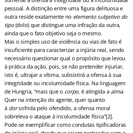
pessoal. A distinção entre uma figura delituosa e
outra reside exatamente no
elemento subjetivo do
tipo
(dolo) que distingue uma infração da outra,
ainda que o fato objetivo seja o mesmo.
Mas o simples uso de violência ou vias de fato é
insuficiente para caracterizar a injúria real, sendo
necessário questionar qual o propósito que levou
à prática da ação, pois, se não pretender injuriar,
isto é, ultrajar a vítima, subsistirá a ofensa à sua
integridade ou incolumidade física. Na linguagem
de Hungria, “mais que o
corpo
, é atingida a
alma
.
Quer na intenção do agente, quer quanto
à
dor
sofrida pelo ofendido, a ofensa moral
sobreleva o ataque à incolumidade física”[2].
Pode-se exemplificar como condutas tipificadoras
de injúria real, desde que sejam praticadas com o