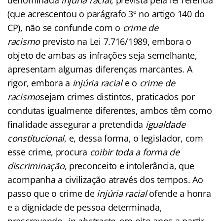
(que acrescentou o parágrafo 3º no artigo 140 do
CP), não se confunde com o
crime de
racismo
previsto na Lei 7.716/1989, embora o
objeto de ambas as infrações seja semelhante,
apresentam algumas diferenças marcantes. A
rigor, embora a
injúria racial
e o
crime de
racismo
sejam crimes distintos, praticados por
condutas igualmente diferentes, ambos têm como
finalidade assegurar a pretendida
igualdade
constitucional
, e, dessa forma, o legislador, com
esse crime, procura
coibir toda a forma de
discriminação
, preconceito e intolerância, que
acompanha a civilização através dos tempos. Ao
passo que o crime de
injúria racial
ofende a honra
e a dignidade de pessoa determinada,
prescrevendo,
in abstracto
, em oito anos a partir