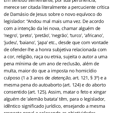
merece ser citada literalmente a percuciente crítica
de Damásio de Jesus sobre o novo equívoco do
legislador: “Andou mal mais uma vez. De acordo
com a intenção da lei nova, chamar alguém de
‘negro’, ‘preto’, ‘pretão’, ‘negrão’, ‘turco’, ‘africano’,
‘judeu’, ‘baiano’, ‘japa’ etc., desde que com vontade
de ofender-lhe a honra subjetiva relacionada com
a cor, religião, raça ou etnia, sujeita o autor a uma
pena mínima de um ano de reclusão, além de
multa, maior do que a imposta no homicídio
culposo (1 a 3 anos de
detenção
, art. 121, § 3º) e a
mesma pena do autoaborto (art. 124) e do aborto
consentido (art. 125). Assim, matar o feto e xingar
alguém de ‘alemão batata’ têm, para o legislador,
idêntico significado jurídico, ensejando a mesma
resposta penal e colo­cando as objetividades