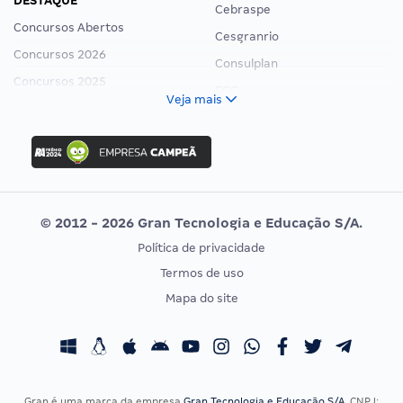
DESTAQUE
Cebraspe
Concursos Abertos
Cesgranrio
Concursos 2026
Consulplan
Concursos 2025
FCC
Veja mais
Concurso Nacional Unificado
FGV
Concurso Ibama
Idecan
Concurso MPU
Selecon
Editais publicados
Uniase
© 2012 - 2026 Gran Tecnologia e Educação S/A.
Vunesp
Política de privacidade
CONCURSOS POR PROFISSÃO
EXAME DE ORDEM
Termos de uso
Concursos Administrativos
OAB
Mapa do site
Concursos Educação
Prova OAB
Concursos Fiscais
Calendário OAB
Concursos Jurídicos
Questões OAB
Concursos Militares
Recursos OAB
Gran é uma marca da empresa
Gran Tecnologia e Educação S/A
, CNPJ: