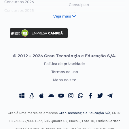
Concursos 2026
Consulplan
Concursos 2025
FCC
Veja mais
Concurso Nacional Unificado
FGV
Concurso Ibama
Idecan
Concurso MPU
Selecon
Editais publicados
Uniase
© 2012 - 2026 Gran Tecnologia e Educação S/A.
Vunesp
Política de privacidade
CONCURSOS POR PROFISSÃO
EXAME DE ORDEM
Termos de uso
Concursos Administrativos
OAB
Mapa do site
Concursos Educação
Prova OAB
Concursos Fiscais
Calendário OAB
Concursos Jurídicos
Questões OAB
Concursos Militares
Recursos OAB
Gran é uma marca da empresa
Gran Tecnologia e Educação S/A
, CNPJ:
Concursos Policiais
Exame de Ordem
18.260.822/0001-77, SBS Quadra 02, Bloco J, Lote 10, Edifício Carlton
Concursos Saúde