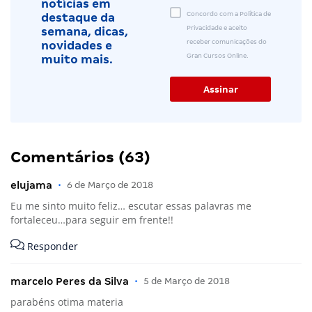
notícias em
Concordo com a Política de
destaque da
Privacidade e aceito
semana, dicas,
receber comunicações do
novidades e
Gran Cursos Online.
muito mais.
Comentários (63)
elujama
•
6 de Março de 2018
Eu me sinto muito feliz… escutar essas palavras me
fortaleceu…para seguir em frente!!
Responder
marcelo Peres da Silva
•
5 de Março de 2018
parabéns otima materia