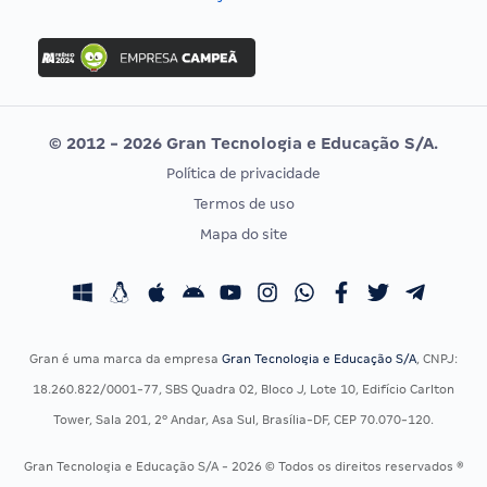
Concurso Nacional Unificado
FGV
Concurso Ibama
Idecan
Concurso MPU
Selecon
Editais publicados
Uniase
© 2012 - 2026 Gran Tecnologia e Educação S/A.
Vunesp
Política de privacidade
CONCURSOS POR PROFISSÃO
EXAME DE ORDEM
Termos de uso
Concursos Administrativos
OAB
Mapa do site
Concursos Educação
Prova OAB
Concursos Fiscais
Calendário OAB
Concursos Jurídicos
Questões OAB
Concursos Militares
Recursos OAB
Gran é uma marca da empresa
Gran Tecnologia e Educação S/A
, CNPJ:
Concursos Policiais
Exame de Ordem
18.260.822/0001-77, SBS Quadra 02, Bloco J, Lote 10, Edifício Carlton
Concursos Saúde
Tower, Sala 201, 2º Andar, Asa Sul, Brasília-DF, CEP 70.070-120.
Concursos Tribunais
Gran Tecnologia e Educação S/A - 2026 © Todos os direitos reservados ®
Residência Multiprofissional