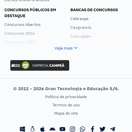
CONCURSOS PÚBLICOS EM
BANCAS DE CONCURSOS
DESTAQUE
Cebraspe
Concursos Abertos
Cesgranrio
Concursos 2026
Consulplan
Concursos 2025
FCC
Veja mais
Concurso Nacional Unificado
FGV
Concurso Ibama
Idecan
Concurso MPU
Selecon
Editais publicados
Uniase
© 2012 - 2026 Gran Tecnologia e Educação S/A.
Vunesp
Política de privacidade
CONCURSOS POR PROFISSÃO
EXAME DE ORDEM
Termos de uso
Concursos Administrativos
OAB
Mapa do site
Concursos Educação
Prova OAB
Concursos Fiscais
Calendário OAB