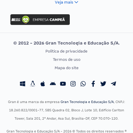
Veja mais
Concurso Nacional Unificado
FGV
Concurso Ibama
Idecan
Concurso MPU
Selecon
Editais publicados
Uniase
© 2012 - 2026 Gran Tecnologia e Educação S/A.
Vunesp
Política de privacidade
CONCURSOS POR PROFISSÃO
EXAME DE ORDEM
Termos de uso
Concursos Administrativos
OAB
Mapa do site
Concursos Educação
Prova OAB
Concursos Fiscais
Calendário OAB
Concursos Jurídicos
Questões OAB
Concursos Militares
Recursos OAB
Gran é uma marca da empresa
Gran Tecnologia e Educação S/A
, CNPJ:
Concursos Policiais
Exame de Ordem
18.260.822/0001-77, SBS Quadra 02, Bloco J, Lote 10, Edifício Carlton
Concursos Saúde
Tower, Sala 201, 2º Andar, Asa Sul, Brasília-DF, CEP 70.070-120.
Concursos Tribunais
Gran Tecnologia e Educação S/A - 2026 © Todos os direitos reservados ®