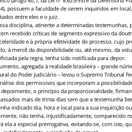
ico (artigo 40, I, da Lei nº 8.625/93) e da Defensoria Púb
94), possuem a faculdade de serem inquiridos em local,
ados entre eles e o juiz.
ssa disciplina, atinente a determinadas testemunhas, p
tem recebido críticas de segmento expressivo da doutr
 celeridade e à própria efetividade do processo, cujo 
odo, à mercê da disponibilidade ou, até mesmo, da vol
iciada pela regra, tenha sido notificada para depor.
umento, agregada à realidade brasileira – grande númer
tural do Poder Judiciário – levou o Supremo Tribunal Fe
 análise dos permissivos que incorporam a possibilidad
depoimento, o princípio da proporcionalidade, firma
passados mais de trinta dias sem que a testemunha ben
enha indicado dia, hora e local para a sua inquirição ou
smente, não tenha, injustificadamente, comparecido n
á ela a especial prerrogativa, evitando-se, com isto, q