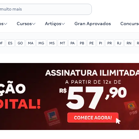
os
Cursos
Artigos
Gran Aprovados
Concurse
DF
ES
GO
MA
MG
MS
MT
PA
PB
PE
PI
PR
RJ
RN
R