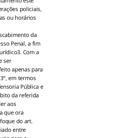
stamento este
rações policiais,
as ou horários
escabimento da
esso Penal, a fim
urídico3. Com a
e ser
feito apenas para
 3º, em termos
ensoria Pública e
bito da referida
der aos
da que ora
foque do art.
iado entre