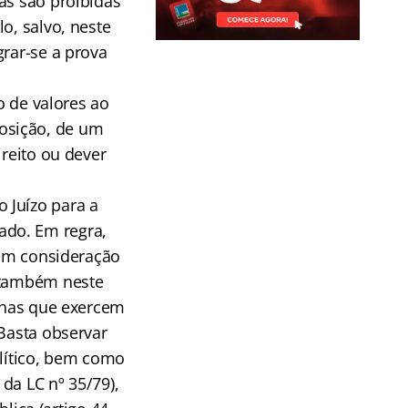
as são proibidas
o, salvo, neste
grar-se a prova
o de valores ao
osição, de um
ireito ou dever
 Juízo para a
ado. Em regra,
 em consideração
, também neste
unhas que exercem
 Basta observar
olítico, bem como
 da LC nº 35/79),