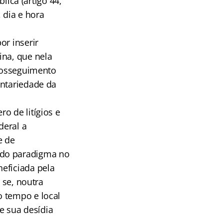
lica (artigo 44,
 dia e hora
or inserir
ina, que nela
prosseguimento
untariedade da
o de litígios e
deral a
e de
ndo paradigma no
eficiada pela
 se, noutra
o tempo e local
ue sua desídia