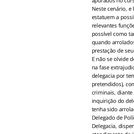
apurados no curs
Neste cenário, e
estatuem a possi
relevantes funçõ
possível como ta
quando arrolados
prestação de se
E não se olvide 
na fase extrajudi
delegacia por te
pretendidos), co
criminais, diant
inquirição do de
tenha sido arrol
Delegado de Polí
Delegacia, dispe