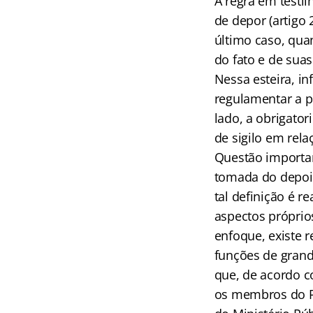
A regra em testi
de depor (artigo 
último caso, qua
do fato e de suas
Nessa esteira, in
regulamentar a 
lado, a obrigator
de sigilo em rel
Questão importan
tomada do depoim
tal definição é r
aspectos próprio
enfoque, existe 
funções de grand
que, de acordo c
os membros do Pod