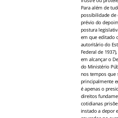
frustre ou protel
Para além de tud
possibilidade de
prévio do depoim
postura legislati
em que editado o
autoritário do E
Federal de 1937)
em alcançar o De
do Ministério Púb
nos tempos que s
principalmente e
é apenas o presi
direitos fundamen
cotidianas prisõe
instado a depor e