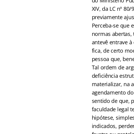
do Ministério Públ
XIV, da LC nº 80/
previamente ajust
Perceba-se que e
normas abertas, 
antevê entrave à
fica, de certo m
pessoa que, benef
Tal ordem de arg
deficiência estru
materializar, na
agendamento do 
sentido de que, 
faculdade legal t
hipótese, simple
indicados, perder