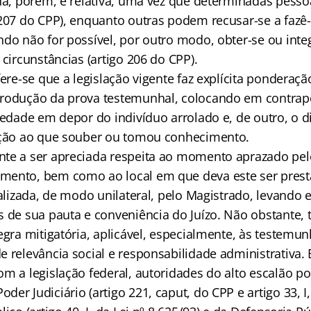
lha, porém, é relativa, uma vez que determinadas pesso
207 do CPP), enquanto outras podem recusar-se a fazê-l
ndo não for possível, por outro modo, obter-se ou inte
 circunstâncias (artigo 206 do CPP).
fere-se que a legislação vigente faz explícita ponderaçã
produção da prova testemunhal, colocando em contrap
iedade em depor do indivíduo arrolado e, de outro, o d
ação ao que souber ou tomou conhecimento.
te a ser apreciada respeita ao momento aprazado pelo
ento, bem como ao local em que deva este ser prest
ealizada, de modo unilateral, pelo Magistrado, levando
s de sua pauta e conveniência do Juízo. Não obstante
regra mitigatória, aplicável, especialmente, às testem
e relevância social e responsabilidade administrativa.
om a legislação federal, autoridades do alto escalão p
er Judiciário (artigo 221, caput, do CPP e artigo 33, I,