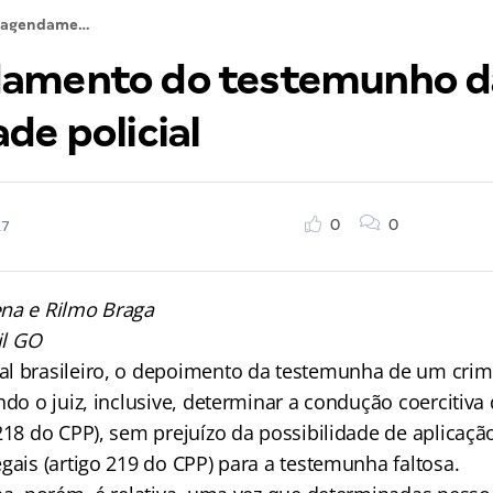
O agendamento do testemunho da autoridade policial
damento do testemunho d
de policial
0
0
17
na e Rilmo Braga
il GO
l brasileiro, o depoimento da testemunha de um crim
ndo o juiz, inclusive, determinar a condução coercitiva
218 do CPP), sem prejuízo da possibilidade de aplicaçã
gais (artigo 219 do CPP) para a testemunha faltosa.