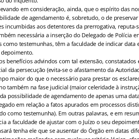
o do inquérito.
 levando em consideração, ainda, que o espírito das n
bilidade de agendamento é, sobretudo, o de preservar 
es incumbidas aos detentores da prerrogativa, reputa-
mbém necessária a inserção do Delegado de Polícia en
 como testemunhas, têm a faculdade de indicar data e
u depoimento.
dos benefícios advindos com tal extensão, constatados
cial da persecução (evita-se o afastamento da Autoridad
mpo maior do que o necessário para prestar os esclar
mo também na fase judicial (maior celeridade à instru
e da possibilidade de agendamento de apenas uma data
legado em relação a fatos apurados em processos disti
ado como testemunha). Em outras palavras, e em resu
cia a faculdade de ajustar com o Juízo o seu depoimen
nsará tenha ele que se ausentar do Órgão em datas dif