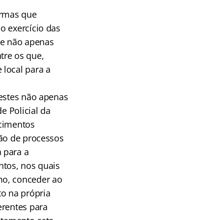
ormas que
o exercício das
se não apenas
tre os que,
 local para a
 estes não apenas
e Policial da
ecimentos
ção de processos
 para a
ntos, nos quais
mo, conceder ao
to na própria
erentes para