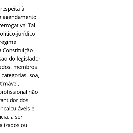
respeita à
 de agendamento
errogativa. Tal
lítico-jurídico
 regime
a Constituição
são do legislador
trados, membros
 categorias, soa,
timável,
profissional não
rantidor dos
ncalculáveis e
cia, a ser
ealizados ou