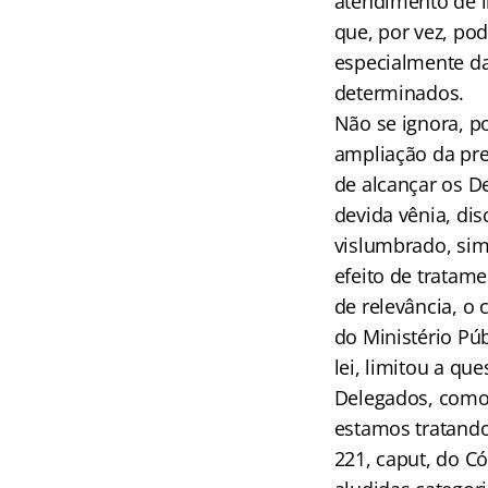
atendimento de i
que, por vez, pod
especialmente da
determinados.
Não se ignora, p
ampliação da prer
de alcançar os D
devida vênia, di
vislumbrado, sim
efeito de tratam
de relevância, o
do Ministério Púb
lei, limitou a qu
Delegados, como 
estamos tratando.
221, caput, do C