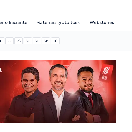
iro Iniciante
Materiais gratuitos
Webstories
O
RR
RS
SC
SE
SP
TO