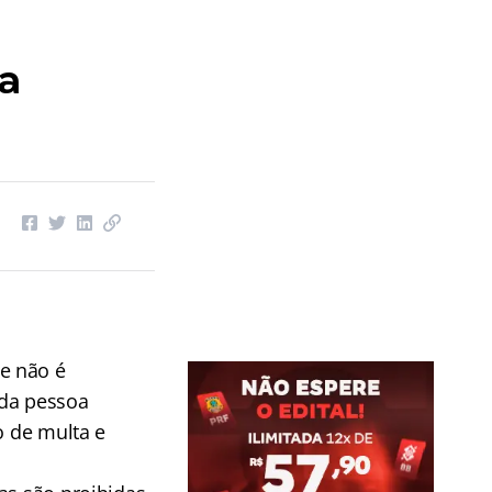
a
e não é
 da pessoa
o de multa e