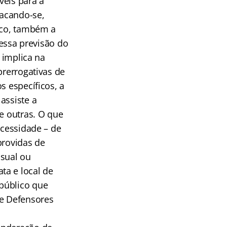
veis para a
tacando-se,
lico, também a
ressa previsão do
o implica na
prerrogativas de
s específicos, a
assiste a
e outras. O que
ecessidade – de
providas de
sual ou
ta e local de
público que
 e Defensores