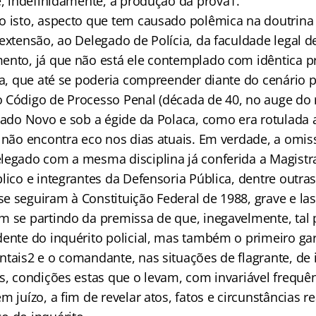
e, indefinidamente, a produção da prova1.
o isto, aspecto que tem causado polêmica na doutrina 
 extensão, ao Delegado de Polícia, da faculdade legal
ento, já que não está ele contemplado com idêntica pr
va, que até se poderia compreender diante do cenário po
 Código de Processo Penal (década de 40, no auge do
stado Novo e sob a égide da Polaca, como era rotulada 
, não encontra eco nos dias atuais. Em verdade, a omis
legado com a mesma disciplina já conferida a Magis
lico e integrantes da Defensoria Pública, dentre outras
e seguiram à Constituição Federal de 1988, grave e las
m se partindo da premissa de que, inegavelmente, tal 
dente do inquérito policial, mas também o primeiro ga
tais2 e o comandante, nas situações de flagrante, de i
s, condições estas que o levam, com invariável frequên
m juízo, a fim de revelar atos, fatos e circunstâncias r