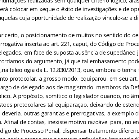
ntimações realizadas sem qualquer critério lógico, afa
erá colocar em xeque o êxito de investigações e de ope
quelas cuja oportunidade de realização vincule-se a di
or certo, o posicionamento de muitos no sentido do d
rogativa inserta ao art. 221, caput, do Código de Proc
elegados, em face de suposta ausência de supedâneo j
scordamos do argumento, já que tal embasamento pod
,na teleologia da L. 12.830/2013, que, embora o tenha 
ento protocolar, a grosso modo, equiparou, em seu art.
 cargo de delegado aos de magistrado, membros da Def
lico. A propósito, somítico o legislador quando, no âm
estões protocolares tal equiparação, deixando de esten
deveria, outras garantias e prerrogativas, a exemplo 
 Afinal de contas, inexiste motivo razoável para, no en
ódigo de Processo Penal, dispensar tratamento diferenc