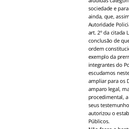
aludidas categor
sociedade e para
ainda, que, assi
Autoridade Polici
art. 2º da citada
conclusão de que 
ordem constitucio
exemplo da prerr
integrantes do Po
escudamos neste a
ampliar para os 
amparo legal, ma
procedimental, a
seus testemunhos
autorizou o esta
Públicos.