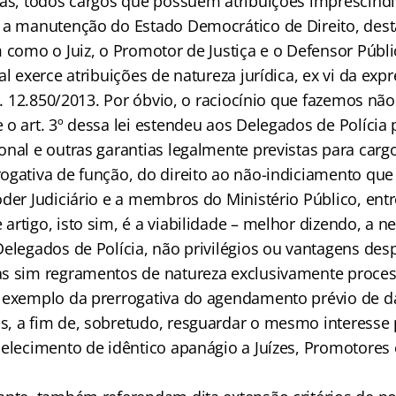
ias, todos cargos que possuem atribuições imprescindí
 a manutenção do Estado Democrático de Direito, des
m como o Juiz, o Promotor de Justiça e o Defensor Púb
al exerce atribuições de natureza jurídica, ex vi da exp
 L. 12.850/2013. Por óbvio, o raciocínio que fazemos nã
o art. 3º dessa lei estendeu aos Delegados de Polícia 
nal e outras garantias legalmente previstas para cargo
ogativa de função, do direito ao não-indiciamento que 
der Judiciário e a membros do Ministério Público, entr
rtigo, isto sim, é a viabilidade – melhor dizendo, a n
Delegados de Polícia, não privilégios ou vantagens des
s sim regramentos de natureza exclusivamente proces
 exemplo da prerrogativa do agendamento prévio de da
, a fim de, sobretudo, resguardar o mesmo interesse 
belecimento de idêntico apanágio a Juízes, Promotores