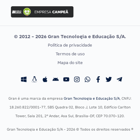
Concurso Ibama
Idecan
Concurso MPU
Selecon
Editais publicados
Uniase
© 2012 - 2026 Gran Tecnologia e Educação S/A.
Vunesp
Política de privacidade
CONCURSOS POR PROFISSÃO
EXAME DE ORDEM
Termos de uso
Concursos Administrativos
OAB
Mapa do site
Concursos Educação
Prova OAB
Concursos Fiscais
Calendário OAB
Concursos Jurídicos
Questões OAB
Concursos Militares
Recursos OAB
Gran é uma marca da empresa
Gran Tecnologia e Educação S/A
, CNPJ:
Concursos Policiais
Exame de Ordem
18.260.822/0001-77, SBS Quadra 02, Bloco J, Lote 10, Edifício Carlton
Concursos Saúde
Tower, Sala 201, 2º Andar, Asa Sul, Brasília-DF, CEP 70.070-120.
Concursos Tribunais
Gran Tecnologia e Educação S/A - 2026 © Todos os direitos reservados ®
Residência Multiprofissional