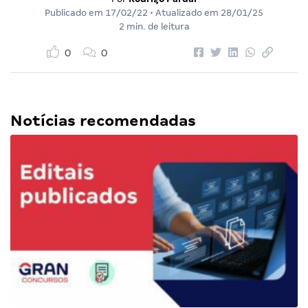
Publicado em
17/02/22
• Atualizado em
28/01/25
2 min. de leitura
0
0
Notícias recomendadas