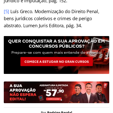
jurídico e imputação, pág. 152.
[5]
Luís Greco. Modernização do Direito Penal,
bens jurídicos coletivos e crimes de perigo
abstrato. Lumen Juris Editora, pág. 34.
QUER CONQUISTAR A SUA APROVAÇÃO EM
CONCURSOS PÚBLICOS?
Prepare-se com quem mais entende do assunto!
COMECE A ESTUDAR NO GRAN CURSOS
Por
Rodrigo Pardal