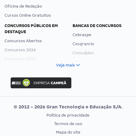
Oficina de Redação
Cursos Online Gratuitos
CONCURSOS PÚBLICOS EM
BANCAS DE CONCURSOS
DESTAQUE
Cebraspe
Concursos Abertos
Cesgranrio
Concursos 2026
Consulplan
Concursos 2025
FCC
Veja mais
Concurso Nacional Unificado
FGV
Concurso Ibama
Idecan
Concurso MPU
Selecon
Editais publicados
Uniase
© 2012 - 2026 Gran Tecnologia e Educação S/A.
Vunesp
Política de privacidade
CONCURSOS POR PROFISSÃO
EXAME DE ORDEM
Termos de uso
Concursos Administrativos
OAB
Mapa do site