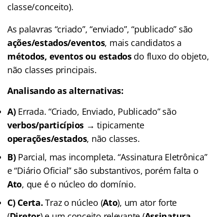
classe/conceito).
As palavras “criado”, “enviado”, “publicado” são
ações/estados/eventos
, mais candidatos a
métodos, eventos ou estados
do fluxo do objeto,
não classes principais.
Analisando as alternativas:
A)
Errada. “Criado, Enviado, Publicado” são
verbos/particípios
→ tipicamente
operações/estados
, não classes.
B)
Parcial, mas incompleta. “Assinatura Eletrônica”
e “Diário Oficial” são substantivos, porém falta o
Ato
, que é o núcleo do domínio.
C)
Certa.
Traz o núcleo (
Ato
), um ator forte
(
Diretor
) e um conceito relevante (
Assinatura