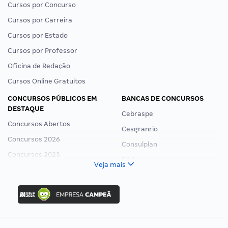
Cursos por Concurso
Cursos por Carreira
Cursos por Estado
Cursos por Professor
Oficina de Redação
Cursos Online Gratuitos
CONCURSOS PÚBLICOS EM
BANCAS DE CONCURSOS
DESTAQUE
Cebraspe
Concursos Abertos
Cesgranrio
Concursos 2026
Consulplan
Concursos 2025
FCC
Veja mais
Concurso Nacional Unificado
FGV
Concurso Ibama
Idecan
Concurso MPU
Selecon
Editais publicados
Uniase