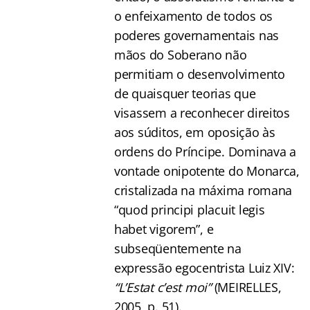
o enfeixamento de todos os
poderes governamentais nas
mãos do Soberano não
permitiam o desenvolvimento
de quaisquer teorias que
visassem a reconhecer direitos
aos súditos, em oposição às
ordens do Príncipe. Dominava a
vontade onipotente do Monarca,
cristalizada na máxima romana
“quod principi placuit legis
habet vigorem”, e
subseqüentemente na
expressão egocentrista Luiz XIV:
“L’Estat c’est moi”
(MEIRELLES,
2005, p. 51).